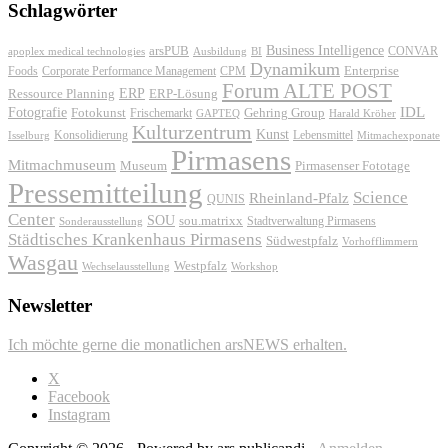
Schlagwörter
Business Intelligence
arsPUB
CONVAR
apoplex medical technologies
Ausbildung
BI
Dynamikum
Foods
Corporate Performance Management
Enterprise
CPM
Forum ALTE POST
ERP
ERP-Lösung
Ressource Planning
IDL
Fotografie
Fotokunst
Frischemarkt
Gehring Group
GAPTEQ
Harald Kröher
Kulturzentrum
Kunst
Konsolidierung
Lebensmittel
Isselburg
Mitmachexponate
Pirmasens
Mitmachmuseum
Museum
Pirmasenser Fototage
Pressemitteilung
Science
Rheinland-Pfalz
QUNIS
Center
SOU
sou.matrixx
Sonderausstellung
Stadtverwaltung Pirmasens
Städtisches Krankenhaus Pirmasens
Südwestpfalz
Vorhofflimmern
Wasgau
Westpfalz
Wechselausstellung
Workshop
Newsletter
Ich möchte gerne die monatlichen arsNEWS erhalten.
X
Facebook
Instagram