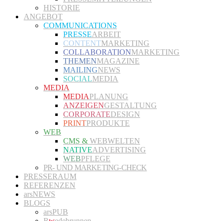
HISTORIE
ANGEBOT
COMMUNICATIONS
PRESSE
ARBEIT
CONTENT
MARKETING
COLLABORATION
MARKETING
THEMEN
MAGAZINE
MAILING
NEWS
SOCIAL
MEDIA
MEDIA
MEDIA
PLANUNG
ANZEIGEN
GESTALTUNG
CORPORATE
DESIGN
PRINT
PRODUKTE
WEB
CMS &
WEBWELTEN
NATIVE
ADVERTISING
WEB
PFLEGE
PR- UND MARKETING-CHECK
PRESSERAUM
REFERENZEN
arsNEWS
BLOGS
arsPUB
R
w
edebrunnen