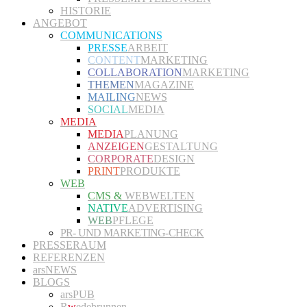
HISTORIE
ANGEBOT
COMMUNICATIONS
PRESSE
ARBEIT
CONTENT
MARKETING
COLLABORATION
MARKETING
THEMEN
MAGAZINE
MAILING
NEWS
SOCIAL
MEDIA
MEDIA
MEDIA
PLANUNG
ANZEIGEN
GESTALTUNG
CORPORATE
DESIGN
PRINT
PRODUKTE
WEB
CMS &
WEBWELTEN
NATIVE
ADVERTISING
WEB
PFLEGE
PR- UND MARKETING-CHECK
PRESSERAUM
REFERENZEN
arsNEWS
BLOGS
arsPUB
R
w
edebrunnen