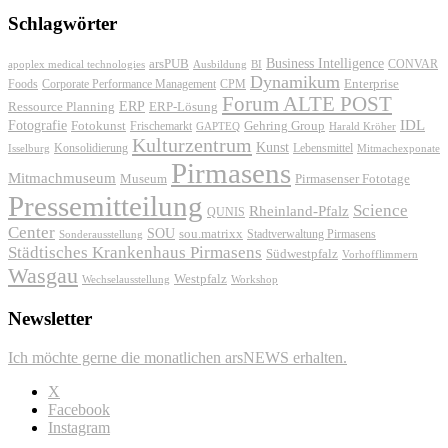
Schlagwörter
Business Intelligence
arsPUB
CONVAR
apoplex medical technologies
Ausbildung
BI
Dynamikum
Foods
Corporate Performance Management
Enterprise
CPM
Forum ALTE POST
ERP
ERP-Lösung
Ressource Planning
IDL
Fotografie
Fotokunst
Frischemarkt
Gehring Group
GAPTEQ
Harald Kröher
Kulturzentrum
Kunst
Konsolidierung
Lebensmittel
Isselburg
Mitmachexponate
Pirmasens
Mitmachmuseum
Museum
Pirmasenser Fototage
Pressemitteilung
Science
Rheinland-Pfalz
QUNIS
Center
SOU
sou.matrixx
Sonderausstellung
Stadtverwaltung Pirmasens
Städtisches Krankenhaus Pirmasens
Südwestpfalz
Vorhofflimmern
Wasgau
Westpfalz
Wechselausstellung
Workshop
Newsletter
Ich möchte gerne die monatlichen arsNEWS erhalten.
X
Facebook
Instagram