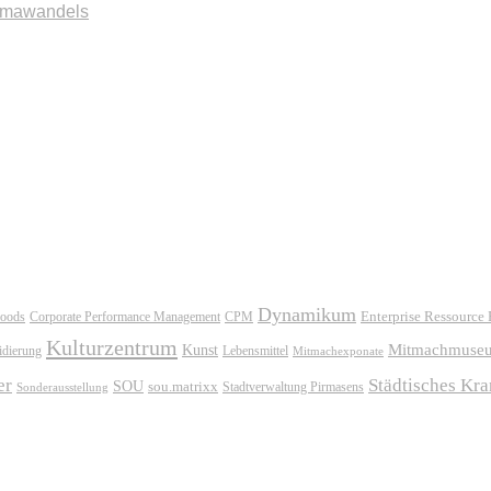
imawandels
Dynamikum
oods
Corporate Performance Management
Enterprise Ressource
CPM
Kulturzentrum
Mitmachmuse
Kunst
idierung
Lebensmittel
Mitmachexponate
er
Städtisches Kr
SOU
sou.matrixx
Sonderausstellung
Stadtverwaltung Pirmasens