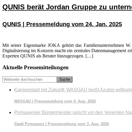
QUNIS berät Jordan Gruppe zu untern
QUNIS | Pressemeldung vom 24. Jan. 2025
Mit seiner Eigenmarke JOKA gehört das Familienunternehmen W.
Digitalisierung im Konzern macht ein zentrales Datenmanagement erf
Experten QUNIS als Berater hinzugezogen. […]
Seitenspalte
Aktuelle Pressemitteilungen
Webseite
durchsuchen
Karrierestart mit Zukunft: WASGAU heißt Azubis willko
WASGAU | Pressemeldung vom 4. Aug. 2026
Pirmasenser Bürgermeister spricht vor den Vereinten Na
Stadt Pirmasens | Pressemeldung vom 3. Aug. 2026