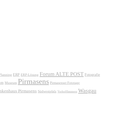
Forum ALTE POST
ERP
ERP-Lösung
Fotografie
 Planning
Pirmasens
um
Museum
Pirmasenser Fototage
Wasgau
ankenhaus Pirmasens
Südwestpfalz
Vorhofflimmern