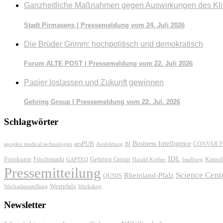
Ganzheitliche Maßnahmen gegen Auswirkungen des Kl
Stadt Pirmasens | Pressemeldung vom 24. Juli 2026
Die Brüder Grimm: hochpolitisch und demokratisch
Forum ALTE POST | Pressemeldung vom 22. Juli 2026
Papier loslassen und Zukunft gewinnen
Gehring Group | Pressemeldung vom 22. Jul. 2026
Schlagwörter
Business Intelligence
arsPUB
CONVAR F
apoplex medical technologies
Ausbildung
BI
IDL
Fotokunst
Frischemarkt
Gehring Group
Konsol
GAPTEQ
Harald Kröher
Isselburg
Pressemitteilung
Science Cent
Rheinland-Pfalz
QUNIS
Westpfalz
Wechselausstellung
Workshop
Newsletter