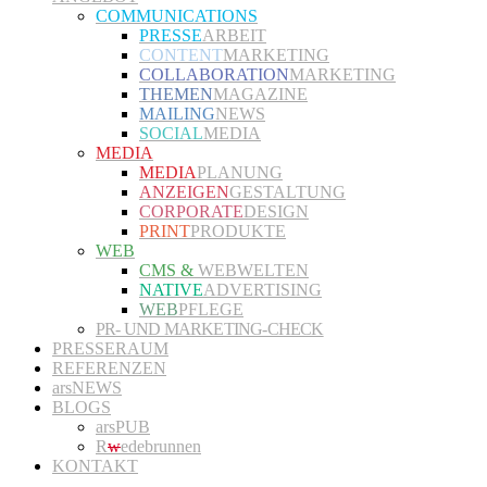
COMMUNICATIONS
PRESSE
ARBEIT
CONTENT
MARKETING
COLLABORATION
MARKETING
THEMEN
MAGAZINE
MAILING
NEWS
SOCIAL
MEDIA
MEDIA
MEDIA
PLANUNG
ANZEIGEN
GESTALTUNG
CORPORATE
DESIGN
PRINT
PRODUKTE
WEB
CMS &
WEBWELTEN
NATIVE
ADVERTISING
WEB
PFLEGE
PR- UND MARKETING-CHECK
PRESSERAUM
REFERENZEN
arsNEWS
BLOGS
arsPUB
R
w
edebrunnen
KONTAKT