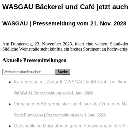
WASGAU Bäckerei und Café jetzt auch
WASGAU | Pressemeldung vom 21. Nov. 2023
Am Donnerstag, 23. November 2023, feiert eine weitere Stand-al
Südliche Weinstraße steht künftig ein breites Sortiment an hochwert
Seitenspalte
Aktuelle Pressemitteilungen
Webseite
durchsuchen
Karrierestart mit Zukunft: WASGAU heißt Azubis willko
WASGAU | Pressemeldung vom 4. Aug. 2026
Pirmasenser Bürgermeister spricht vor den Vereinten Na
Stadt Pirmasens | Pressemeldung vom 3. Aug. 2026
Ganzheitliche Maßnahmen gegen Auswirkungen des Kl