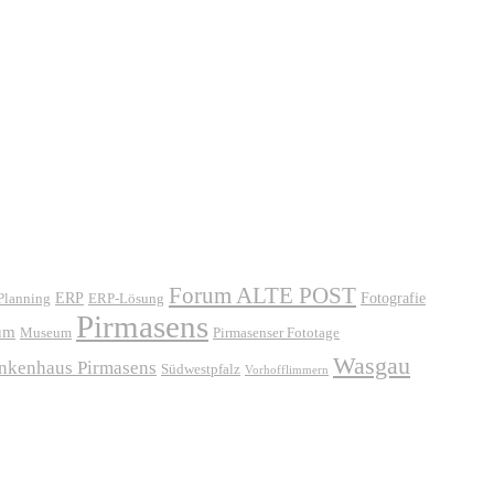
Forum ALTE POST
ERP
ERP-Lösung
Fotografie
 Planning
Pirmasens
um
Museum
Pirmasenser Fototage
Wasgau
ankenhaus Pirmasens
Südwestpfalz
Vorhofflimmern