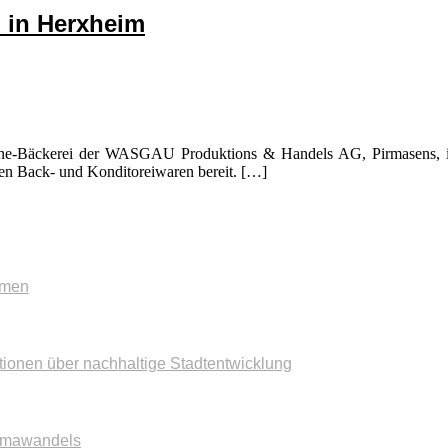
 in Herxheim
one-Bäckerei der WASGAU Produktions & Handels AG, Pirmasens, ih
igen Back- und Konditoreiwaren bereit. […]
mmen
tionen über nachhaltige Stadtentwicklung
imawandels