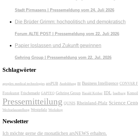
Stadt Pirmasens | Pressemeldung vom 24. Juli 2026
Die Brüder Grimm: hochpolitisch und demokratisch
Forum ALTE POST | Pressemeldung vom 22. Juli 2026
Papier loslassen und Zukunft gewinnen
Gehring Group | Pressemeldung vom 22. Jul. 2026
Schlagwörter
Business Intelligence
arsPUB
CONVAR F
apoplex medical technologies
Ausbildung
BI
IDL
Fotokunst
Frischemarkt
Gehring Group
Konsol
GAPTEQ
Harald Kröher
Isselburg
Pressemitteilung
Science Cent
Rheinland-Pfalz
QUNIS
Westpfalz
Wechselausstellung
Workshop
Newsletter
Ich möchte gerne die monatlichen arsNEWS erhalten.