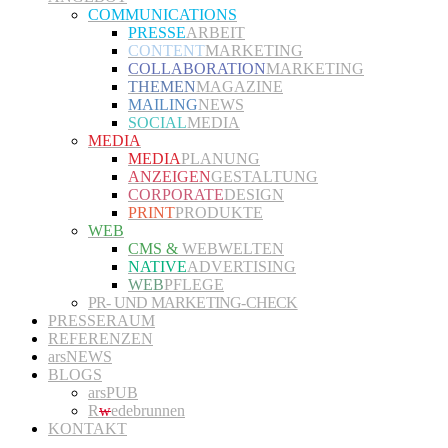
COMMUNICATIONS
PRESSE
ARBEIT
CONTENT
MARKETING
COLLABORATION
MARKETING
THEMEN
MAGAZINE
MAILING
NEWS
SOCIAL
MEDIA
MEDIA
MEDIA
PLANUNG
ANZEIGEN
GESTALTUNG
CORPORATE
DESIGN
PRINT
PRODUKTE
WEB
CMS &
WEBWELTEN
NATIVE
ADVERTISING
WEB
PFLEGE
PR- UND MARKETING-CHECK
PRESSERAUM
REFERENZEN
arsNEWS
BLOGS
arsPUB
R
w
edebrunnen
KONTAKT