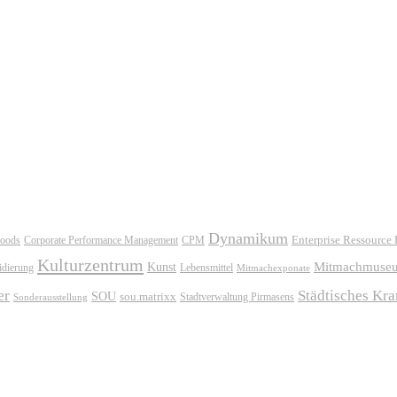
Dynamikum
oods
Corporate Performance Management
Enterprise Ressource
CPM
Kulturzentrum
Mitmachmuse
Kunst
idierung
Lebensmittel
Mitmachexponate
er
Städtisches Kr
SOU
sou.matrixx
Sonderausstellung
Stadtverwaltung Pirmasens