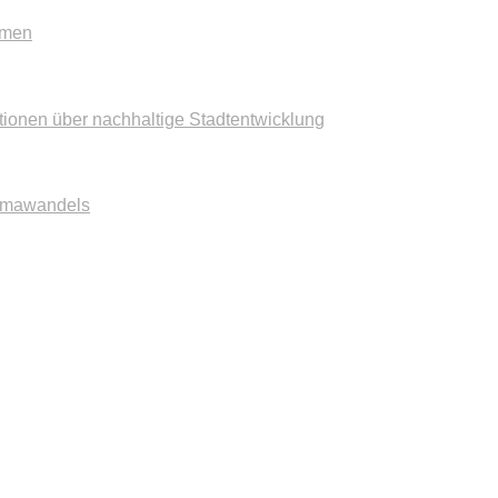
mmen
tionen über nachhaltige Stadtentwicklung
imawandels