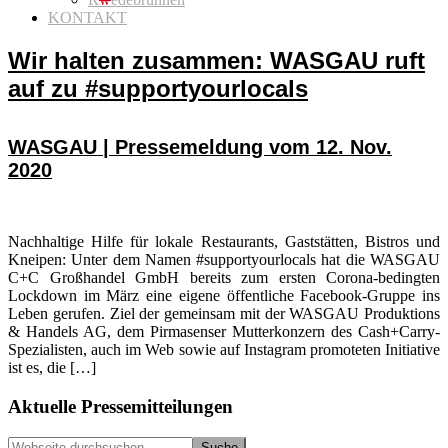
KONTAKT
Wir halten zusammen: WASGAU ruft
auf zu #supportyourlocals
WASGAU | Pressemeldung vom 12. Nov.
2020
Nachhaltige Hilfe für lokale Restaurants, Gaststätten, Bistros und
Kneipen: Unter dem Namen #supportyourlocals hat die WASGAU
C+C Großhandel GmbH bereits zum ersten Corona-bedingten
Lockdown im März eine eigene öffentliche Facebook-Gruppe ins
Leben gerufen. Ziel der gemeinsam mit der WASGAU Produktions
& Handels AG, dem Pirmasenser Mutterkonzern des Cash+Carry-
Spezialisten, auch im Web sowie auf Instagram promoteten Initiative
ist es, die […]
Seitenspalte
Aktuelle Pressemitteilungen
Webseite