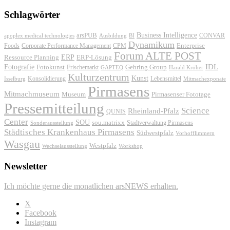
Schlagwörter
Business Intelligence
arsPUB
CONVAR
apoplex medical technologies
Ausbildung
BI
Dynamikum
Foods
Corporate Performance Management
Enterprise
CPM
Forum ALTE POST
ERP
ERP-Lösung
Ressource Planning
IDL
Fotografie
Fotokunst
Frischemarkt
Gehring Group
GAPTEQ
Harald Kröher
Kulturzentrum
Kunst
Konsolidierung
Lebensmittel
Isselburg
Mitmachexponate
Pirmasens
Mitmachmuseum
Museum
Pirmasenser Fototage
Pressemitteilung
Science
Rheinland-Pfalz
QUNIS
Center
SOU
sou.matrixx
Sonderausstellung
Stadtverwaltung Pirmasens
Städtisches Krankenhaus Pirmasens
Südwestpfalz
Vorhofflimmern
Wasgau
Westpfalz
Wechselausstellung
Workshop
Newsletter
Ich möchte gerne die monatlichen arsNEWS erhalten.
X
Facebook
Instagram