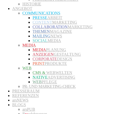
HISTORIE
ANGEBOT
COMMUNICATIONS
PRESSE
ARBEIT
CONTENT
MARKETING
COLLABORATION
MARKETING
THEMEN
MAGAZINE
MAILING
NEWS
SOCIAL
MEDIA
MEDIA
MEDIA
PLANUNG
ANZEIGEN
GESTALTUNG
CORPORATE
DESIGN
PRINT
PRODUKTE
WEB
CMS &
WEBWELTEN
NATIVE
ADVERTISING
WEB
PFLEGE
PR- UND MARKETING-CHECK
PRESSERAUM
REFERENZEN
arsNEWS
BLOGS
arsPUB
R
w
edebrunnen