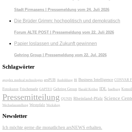
Stadt Pirmasens | Pressemeldung vom 24. Juli 2026
Die Brüder Grimm: hochpolitisch und demokratisch
Forum ALTE POST | Pressemeldung vom 22. Juli 2026
Papier loslassen und Zukunft gewinnen
Gehring Group | Pressemeldung vom 22. Jul. 2026
Schlagwörter
Business Intelligence
arsPUB
CONVAR F
apoplex medical technologies
Ausbildung
BI
IDL
Fotokunst
Frischemarkt
Gehring Group
Konsol
GAPTEQ
Harald Kröher
Isselburg
Pressemitteilung
Science Cent
Rheinland-Pfalz
QUNIS
Westpfalz
Wechselausstellung
Workshop
Newsletter
Ich möchte gerne die monatlichen arsNEWS erhalten.