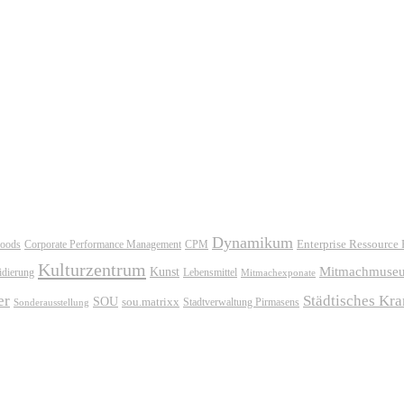
Dynamikum
oods
Corporate Performance Management
Enterprise Ressource
CPM
Kulturzentrum
Mitmachmuse
Kunst
idierung
Lebensmittel
Mitmachexponate
er
Städtisches Kr
SOU
sou.matrixx
Sonderausstellung
Stadtverwaltung Pirmasens