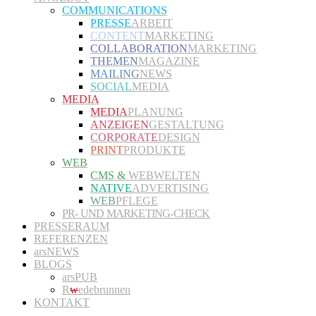
COMMUNICATIONS
PRESSE
ARBEIT
CONTENT
MARKETING
COLLABORATION
MARKETING
THEMEN
MAGAZINE
MAILING
NEWS
SOCIAL
MEDIA
MEDIA
MEDIA
PLANUNG
ANZEIGEN
GESTALTUNG
CORPORATE
DESIGN
PRINT
PRODUKTE
WEB
CMS &
WEBWELTEN
NATIVE
ADVERTISING
WEB
PFLEGE
PR- UND MARKETING-CHECK
PRESSERAUM
REFERENZEN
arsNEWS
BLOGS
arsPUB
R
w
edebrunnen
KONTAKT