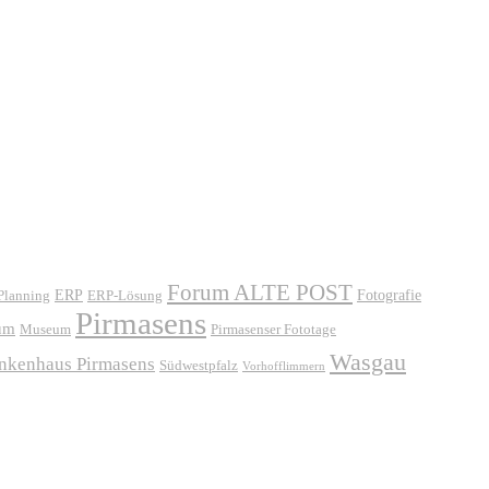
Forum ALTE POST
ERP
ERP-Lösung
Fotografie
 Planning
Pirmasens
um
Museum
Pirmasenser Fototage
Wasgau
ankenhaus Pirmasens
Südwestpfalz
Vorhofflimmern