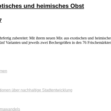
tisches und heimisches Obst
7
rzehrfertig zubereitet: Mit ihrem neuen Mix aus exotischen und heimis
f Varianten und jeweils zwei Bechergrößen in den 76 Frischemärkten
mmen
tionen über nachhaltige Stadtentwicklung
imawandels