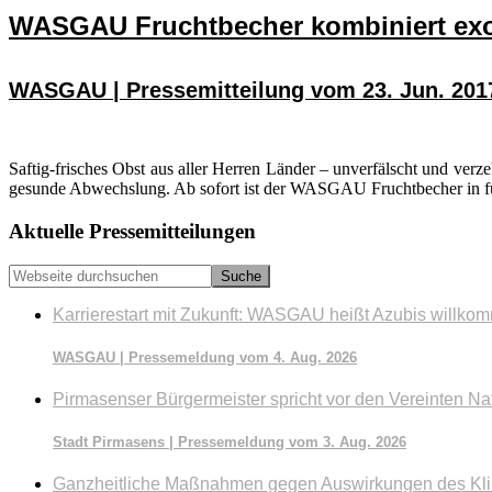
WASGAU Fruchtbecher kombiniert exo
WASGAU | Pressemitteilung vom 23. Jun. 201
Saftig-frisches Obst aus aller Herren Länder – unverfälscht und ve
gesunde Abwechslung. Ab sofort ist der WASGAU Fruchtbecher in fün
Seitenspalte
Aktuelle Pressemitteilungen
Webseite
durchsuchen
Karrierestart mit Zukunft: WASGAU heißt Azubis willko
WASGAU | Pressemeldung vom 4. Aug. 2026
Pirmasenser Bürgermeister spricht vor den Vereinten Na
Stadt Pirmasens | Pressemeldung vom 3. Aug. 2026
Ganzheitliche Maßnahmen gegen Auswirkungen des Kl