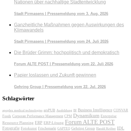
Nationen über nachhaltige Stadtentwicklung
Stadt Pirmasens | Pressemeldung vom 3. Aug. 2026
Ganzheitliche Maßnahmen gegen Auswirkungen des
Klimawandels
Stadt Pirmasens | Pressemeldung vom 24. Juli 2026
Die Brüder Grimm: hochpolitisch und demokratisch
Forum ALTE POST | Pressemeldung vom 22. Juli 2026
Papier loslassen und Zukunft gewinnen
Gehring Group | Pressemeldung vom 22. Jul. 2026
Schlagwörter
Business Intelligence
arsPUB
CONVAR
apoplex medical technologies
Ausbildung
BI
Dynamikum
Foods
Corporate Performance Management
Enterprise
CPM
Forum ALTE POST
ERP
ERP-Lösung
Ressource Planning
IDL
Fotografie
Fotokunst
Frischemarkt
Gehring Group
GAPTEQ
Harald Kröher