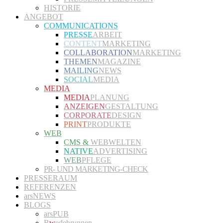
HISTORIE
ANGEBOT
COMMUNICATIONS
PRESSE
ARBEIT
CONTENT
MARKETING
COLLABORATION
MARKETING
THEMEN
MAGAZINE
MAILING
NEWS
SOCIAL
MEDIA
MEDIA
MEDIA
PLANUNG
ANZEIGEN
GESTALTUNG
CORPORATE
DESIGN
PRINT
PRODUKTE
WEB
CMS &
WEBWELTEN
NATIVE
ADVERTISING
WEB
PFLEGE
PR- UND MARKETING-CHECK
PRESSERAUM
REFERENZEN
arsNEWS
BLOGS
arsPUB
R
w
edebrunnen