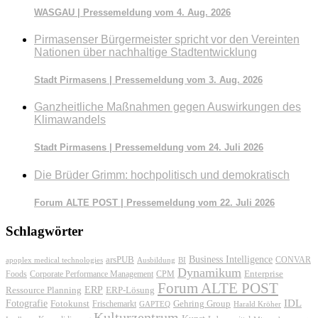
WASGAU | Pressemeldung vom 4. Aug. 2026
Pirmasenser Bürgermeister spricht vor den Vereinten
Nationen über nachhaltige Stadtentwicklung
Stadt Pirmasens | Pressemeldung vom 3. Aug. 2026
Ganzheitliche Maßnahmen gegen Auswirkungen des
Klimawandels
Stadt Pirmasens | Pressemeldung vom 24. Juli 2026
Die Brüder Grimm: hochpolitisch und demokratisch
Forum ALTE POST | Pressemeldung vom 22. Juli 2026
Schlagwörter
Business Intelligence
arsPUB
CONVAR
apoplex medical technologies
Ausbildung
BI
Dynamikum
Foods
Corporate Performance Management
Enterprise
CPM
Forum ALTE POST
ERP
ERP-Lösung
Ressource Planning
IDL
Fotografie
Fotokunst
Frischemarkt
Gehring Group
GAPTEQ
Harald Kröher
Kulturzentrum