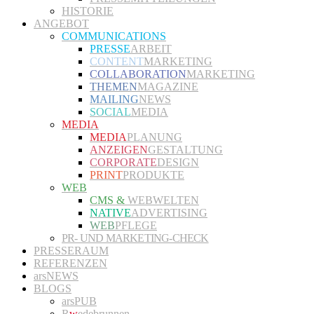
HISTORIE
ANGEBOT
COMMUNICATIONS
PRESSE
ARBEIT
CONTENT
MARKETING
COLLABORATION
MARKETING
THEMEN
MAGAZINE
MAILING
NEWS
SOCIAL
MEDIA
MEDIA
MEDIA
PLANUNG
ANZEIGEN
GESTALTUNG
CORPORATE
DESIGN
PRINT
PRODUKTE
WEB
CMS &
WEBWELTEN
NATIVE
ADVERTISING
WEB
PFLEGE
PR- UND MARKETING-CHECK
PRESSERAUM
REFERENZEN
arsNEWS
BLOGS
arsPUB
R
w
edebrunnen