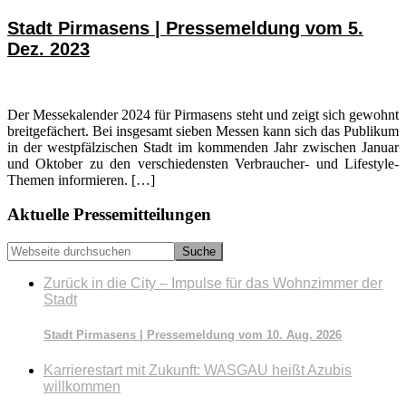
Stadt Pirmasens | Pressemeldung vom 5.
Dez. 2023
Der Messekalender 2024 für Pirmasens steht und zeigt sich gewohnt
breitgefächert. Bei insgesamt sieben Messen kann sich das Publikum
in der westpfälzischen Stadt im kommenden Jahr zwischen Januar
und Oktober zu den verschiedensten Verbraucher- und Lifestyle-
Themen informieren. […]
Seitenspalte
Aktuelle Pressemitteilungen
Webseite
durchsuchen
Zurück in die City – Impulse für das Wohnzimmer der
Stadt
Stadt Pirmasens | Pressemeldung vom 10. Aug. 2026
Karrierestart mit Zukunft: WASGAU heißt Azubis
willkommen