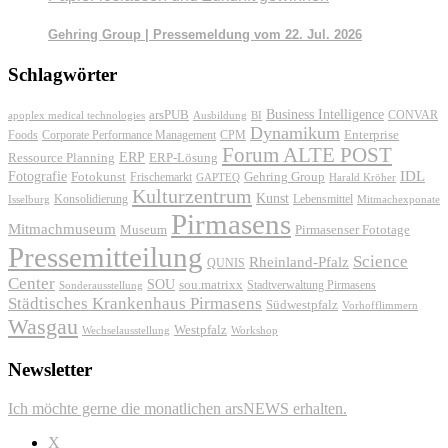
Gehring Group | Pressemeldung vom 22. Jul. 2026
Schlagwörter
Business Intelligence
arsPUB
CONVAR
apoplex medical technologies
Ausbildung
BI
Dynamikum
Foods
Corporate Performance Management
Enterprise
CPM
Forum ALTE POST
ERP
ERP-Lösung
Ressource Planning
IDL
Fotografie
Fotokunst
Frischemarkt
Gehring Group
GAPTEQ
Harald Kröher
Kulturzentrum
Kunst
Konsolidierung
Lebensmittel
Isselburg
Mitmachexponate
Pirmasens
Mitmachmuseum
Museum
Pirmasenser Fototage
Pressemitteilung
Science
Rheinland-Pfalz
QUNIS
Center
SOU
sou.matrixx
Sonderausstellung
Stadtverwaltung Pirmasens
Städtisches Krankenhaus Pirmasens
Südwestpfalz
Vorhofflimmern
Wasgau
Westpfalz
Wechselausstellung
Workshop
Newsletter
Ich möchte gerne die monatlichen arsNEWS erhalten.
X