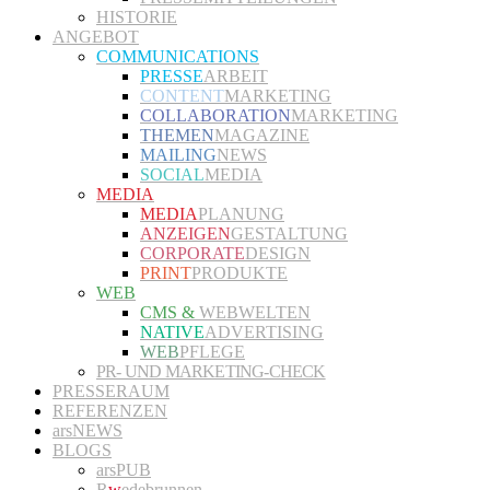
HISTORIE
ANGEBOT
COMMUNICATIONS
PRESSE
ARBEIT
CONTENT
MARKETING
COLLABORATION
MARKETING
THEMEN
MAGAZINE
MAILING
NEWS
SOCIAL
MEDIA
MEDIA
MEDIA
PLANUNG
ANZEIGEN
GESTALTUNG
CORPORATE
DESIGN
PRINT
PRODUKTE
WEB
CMS &
WEBWELTEN
NATIVE
ADVERTISING
WEB
PFLEGE
PR- UND MARKETING-CHECK
PRESSERAUM
REFERENZEN
arsNEWS
BLOGS
arsPUB
R
w
edebrunnen