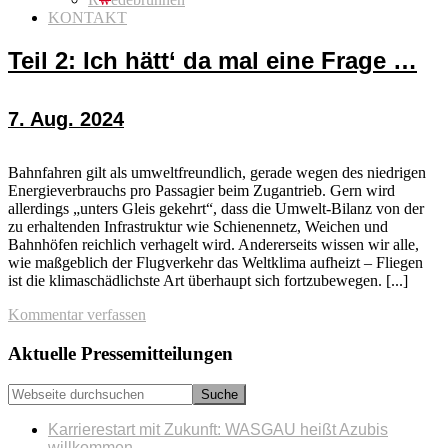
KONTAKT
Teil 2: Ich hätt‘ da mal eine Frage …
7. Aug. 2024
Bahnfahren gilt als umweltfreundlich, gerade wegen des niedrigen
Energieverbrauchs pro Passagier beim Zugantrieb. Gern wird
allerdings „unters Gleis gekehrt“, dass die Umwelt-Bilanz von der
zu erhaltenden Infrastruktur wie Schienennetz, Weichen und
Bahnhöfen reichlich verhagelt wird. Andererseits wissen wir alle,
wie maßgeblich der Flugverkehr das Weltklima aufheizt – Fliegen
ist die klimaschädlichste Art überhaupt sich fortzubewegen. [...]
Kommentar verfassen
Seitenspalte
Aktuelle Pressemitteilungen
Webseite
durchsuchen
Karrierestart mit Zukunft: WASGAU heißt Azubis
willkommen