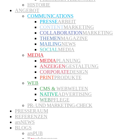
HISTORIE
ANGEBOT
COMMUNICATIONS
PRESSE
ARBEIT
CONTENT
MARKETING
COLLABORATION
MARKETING
THEMEN
MAGAZINE
MAILING
NEWS
SOCIAL
MEDIA
MEDIA
MEDIA
PLANUNG
ANZEIGEN
GESTALTUNG
CORPORATE
DESIGN
PRINT
PRODUKTE
WEB
CMS &
WEBWELTEN
NATIVE
ADVERTISING
WEB
PFLEGE
PR- UND MARKETING-CHECK
PRESSERAUM
REFERENZEN
arsNEWS
BLOGS
arsPUB
R
w
edebrunnen