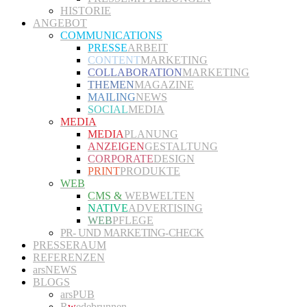
HISTORIE
ANGEBOT
COMMUNICATIONS
PRESSE
ARBEIT
CONTENT
MARKETING
COLLABORATION
MARKETING
THEMEN
MAGAZINE
MAILING
NEWS
SOCIAL
MEDIA
MEDIA
MEDIA
PLANUNG
ANZEIGEN
GESTALTUNG
CORPORATE
DESIGN
PRINT
PRODUKTE
WEB
CMS &
WEBWELTEN
NATIVE
ADVERTISING
WEB
PFLEGE
PR- UND MARKETING-CHECK
PRESSERAUM
REFERENZEN
arsNEWS
BLOGS
arsPUB
R
w
edebrunnen