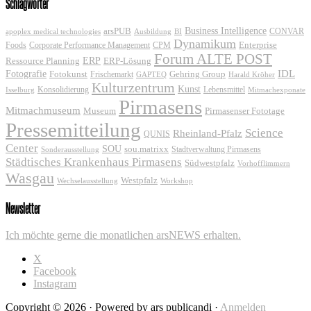
Schlagwörter
Business Intelligence
arsPUB
CONVAR
apoplex medical technologies
Ausbildung
BI
Dynamikum
Foods
Corporate Performance Management
Enterprise
CPM
Forum ALTE POST
ERP
ERP-Lösung
Ressource Planning
IDL
Fotografie
Fotokunst
Frischemarkt
Gehring Group
GAPTEQ
Harald Kröher
Kulturzentrum
Kunst
Konsolidierung
Lebensmittel
Isselburg
Mitmachexponate
Pirmasens
Mitmachmuseum
Museum
Pirmasenser Fototage
Pressemitteilung
Science
Rheinland-Pfalz
QUNIS
Center
SOU
sou.matrixx
Sonderausstellung
Stadtverwaltung Pirmasens
Städtisches Krankenhaus Pirmasens
Südwestpfalz
Vorhofflimmern
Wasgau
Westpfalz
Wechselausstellung
Workshop
Newsletter
Ich möchte gerne die monatlichen arsNEWS erhalten.
X
Facebook
Instagram
Copyright © 2026 · Powered by ars publicandi ·
Anmelden