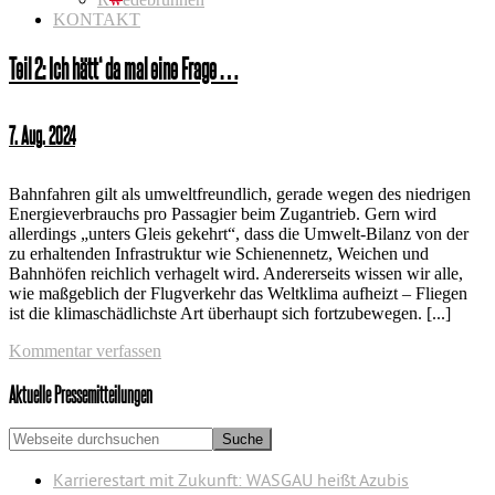
KONTAKT
Teil 2: Ich hätt‘ da mal eine Frage …
7. Aug. 2024
Bahnfahren gilt als umweltfreundlich, gerade wegen des niedrigen
Energieverbrauchs pro Passagier beim Zugantrieb. Gern wird
allerdings „unters Gleis gekehrt“, dass die Umwelt-Bilanz von der
zu erhaltenden Infrastruktur wie Schienennetz, Weichen und
Bahnhöfen reichlich verhagelt wird. Andererseits wissen wir alle,
wie maßgeblich der Flugverkehr das Weltklima aufheizt – Fliegen
ist die klimaschädlichste Art überhaupt sich fortzubewegen. [...]
Kommentar verfassen
Seitenspalte
Aktuelle Pressemitteilungen
Webseite
durchsuchen
Karrierestart mit Zukunft: WASGAU heißt Azubis