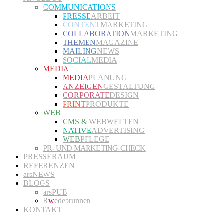
COMMUNICATIONS
PRESSE
ARBEIT
CONTENT
MARKETING
COLLABORATION
MARKETING
THEMEN
MAGAZINE
MAILING
NEWS
SOCIAL
MEDIA
MEDIA
MEDIA
PLANUNG
ANZEIGEN
GESTALTUNG
CORPORATE
DESIGN
PRINT
PRODUKTE
WEB
CMS &
WEBWELTEN
NATIVE
ADVERTISING
WEB
PFLEGE
PR- UND MARKETING-CHECK
PRESSERAUM
REFERENZEN
arsNEWS
BLOGS
arsPUB
R
w
edebrunnen
KONTAKT