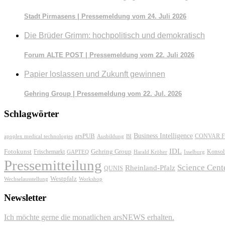
Stadt Pirmasens | Pressemeldung vom 24. Juli 2026
Die Brüder Grimm: hochpolitisch und demokratisch
Forum ALTE POST | Pressemeldung vom 22. Juli 2026
Papier loslassen und Zukunft gewinnen
Gehring Group | Pressemeldung vom 22. Jul. 2026
Schlagwörter
Business Intelligence
arsPUB
CONVAR F
apoplex medical technologies
Ausbildung
BI
IDL
Fotokunst
Frischemarkt
Gehring Group
Konsol
GAPTEQ
Harald Kröher
Isselburg
Pressemitteilung
Science Cent
Rheinland-Pfalz
QUNIS
Westpfalz
Wechselausstellung
Workshop
Newsletter
Ich möchte gerne die monatlichen arsNEWS erhalten.