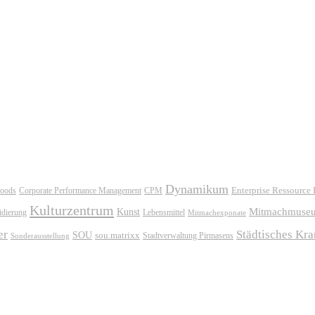
Dynamikum
oods
Corporate Performance Management
Enterprise Ressource
CPM
Kulturzentrum
Mitmachmuse
Kunst
idierung
Lebensmittel
Mitmachexponate
er
Städtisches Kr
SOU
sou.matrixx
Sonderausstellung
Stadtverwaltung Pirmasens