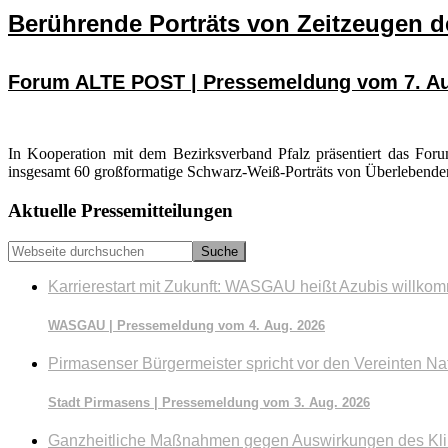
Berührende Porträts von Zeitzeugen 
Forum ALTE POST | Pressemeldung vom 7. Au
In Kooperation mit dem Bezirksverband Pfalz präsentiert das F
insgesamt 60 großformatige Schwarz-Weiß-Porträts von Überlebenden d
Seitenspalte
Aktuelle Pressemitteilungen
Webseite
durchsuchen
Karrierestart mit Zukunft: WASGAU heißt Azubis willko
WASGAU | Pressemeldung vom 4. Aug. 2026
Pirmasenser Bürgermeister spricht vor den Vereinten Na
Stadt Pirmasens | Pressemeldung vom 3. Aug. 2026
Ganzheitliche Maßnahmen gegen Auswirkungen des Kl