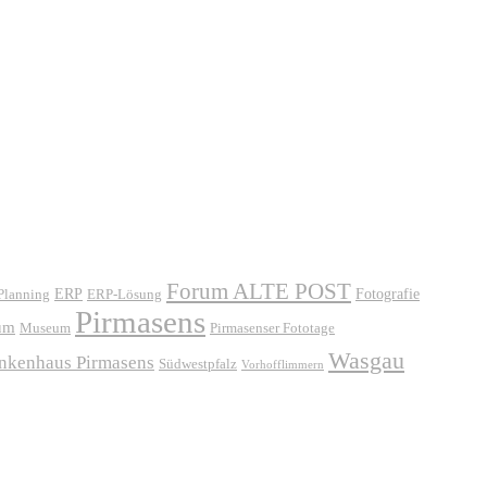
Forum ALTE POST
ERP
ERP-Lösung
Fotografie
 Planning
Pirmasens
um
Museum
Pirmasenser Fototage
Wasgau
ankenhaus Pirmasens
Südwestpfalz
Vorhofflimmern