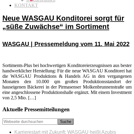
KONTAKT
Neue WASGAU Konditorei sorgt für
„süße Zuwächse“ im Sortiment
WASGAU | Pressemeldung vom 11. Mai 2022
Sortiments-Plus bei hochwertigen Konditoreierzeugnissen aus bester
handwerklicher Herstellung: Für die neue WASGAU Konditorei hat
die WASGAU Produktions & Handels AG in den vergangenen
Monaten den 10.000 qm großen Produktionsstandort der
hauseigenen Bäckerei in der Pirmasenser Molkenbrunnenstraße um
eine angeschlossene Produktionshalle ergänzt. Mit einem Investment
von 2,5 Mio. […]
Seitenspalte
Aktuelle Pressemitteilungen
Webseite
durchsuchen
Karrierestart mit Zukunft: WASGAU heißt Azubis