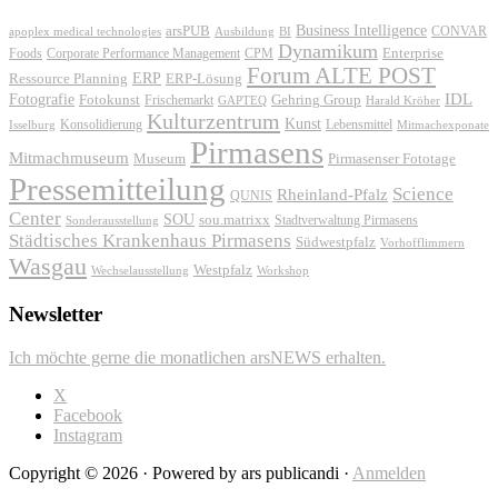
Business Intelligence
arsPUB
CONVAR
apoplex medical technologies
Ausbildung
BI
Dynamikum
Foods
Corporate Performance Management
Enterprise
CPM
Forum ALTE POST
ERP
ERP-Lösung
Ressource Planning
IDL
Fotografie
Fotokunst
Frischemarkt
Gehring Group
GAPTEQ
Harald Kröher
Kulturzentrum
Kunst
Konsolidierung
Lebensmittel
Isselburg
Mitmachexponate
Pirmasens
Mitmachmuseum
Museum
Pirmasenser Fototage
Pressemitteilung
Science
Rheinland-Pfalz
QUNIS
Center
SOU
sou.matrixx
Sonderausstellung
Stadtverwaltung Pirmasens
Städtisches Krankenhaus Pirmasens
Südwestpfalz
Vorhofflimmern
Wasgau
Westpfalz
Wechselausstellung
Workshop
Newsletter
Ich möchte gerne die monatlichen arsNEWS erhalten.
X
Facebook
Instagram
Copyright © 2026 · Powered by ars publicandi ·
Anmelden