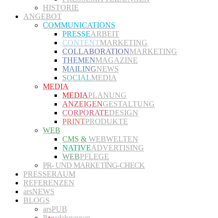
HISTORIE
ANGEBOT
COMMUNICATIONS
PRESSE
ARBEIT
CONTENT
MARKETING
COLLABORATION
MARKETING
THEMEN
MAGAZINE
MAILING
NEWS
SOCIAL
MEDIA
MEDIA
MEDIA
PLANUNG
ANZEIGEN
GESTALTUNG
CORPORATE
DESIGN
PRINT
PRODUKTE
WEB
CMS &
WEBWELTEN
NATIVE
ADVERTISING
WEB
PFLEGE
PR- UND MARKETING-CHECK
PRESSERAUM
REFERENZEN
arsNEWS
BLOGS
arsPUB
R
w
edebrunnen