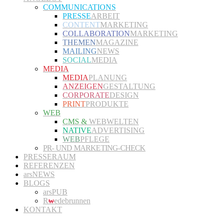
COMMUNICATIONS
PRESSE
ARBEIT
CONTENT
MARKETING
COLLABORATION
MARKETING
THEMEN
MAGAZINE
MAILING
NEWS
SOCIAL
MEDIA
MEDIA
MEDIA
PLANUNG
ANZEIGEN
GESTALTUNG
CORPORATE
DESIGN
PRINT
PRODUKTE
WEB
CMS &
WEBWELTEN
NATIVE
ADVERTISING
WEB
PFLEGE
PR- UND MARKETING-CHECK
PRESSERAUM
REFERENZEN
arsNEWS
BLOGS
arsPUB
R
w
edebrunnen
KONTAKT