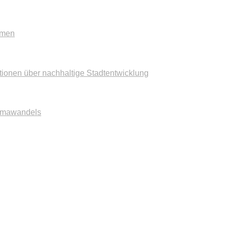
mmen
tionen über nachhaltige Stadtentwicklung
imawandels