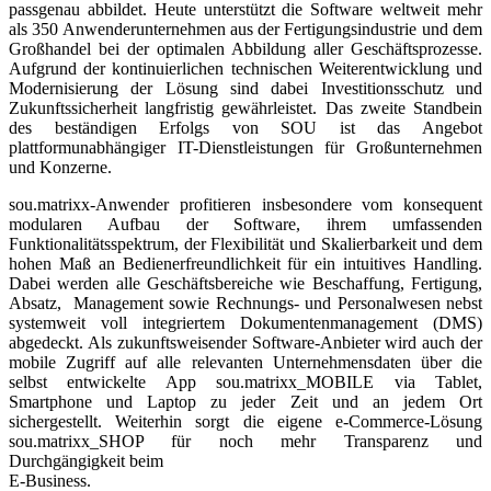
passgenau abbildet. Heute unterstützt die Software weltweit mehr
als 350 Anwenderunternehmen aus der Fertigungsindustrie und dem
Großhandel bei der optimalen Abbildung aller Geschäftsprozesse.
Aufgrund der kontinuierlichen technischen Weiterentwicklung und
Modernisierung der Lösung sind dabei Investitionsschutz und
Zukunftssicherheit langfristig gewährleistet. Das zweite Standbein
des beständigen Erfolgs von SOU ist das Angebot
plattformunabhängiger IT-Dienstleistungen für Großunternehmen
und Konzerne.
sou.matrixx-Anwender profitieren insbesondere vom konsequent
modularen Aufbau der Software, ihrem umfassenden
Funktionalitätsspektrum, der Flexibilität und Skalierbarkeit und dem
hohen Maß an Bedienerfreundlichkeit für ein intuitives Handling.
Dabei werden alle Geschäftsbereiche wie Beschaffung, Fertigung,
Absatz, Management sowie Rechnungs- und Personalwesen nebst
systemweit voll integriertem Dokumentenmanagement (DMS)
abgedeckt. Als zukunftsweisender Software-Anbieter wird auch der
mobile Zugriff auf alle relevanten Unternehmensdaten über die
selbst entwickelte App sou.matrixx_MOBILE via Tablet,
Smartphone und Laptop zu jeder Zeit und an jedem Ort
sichergestellt. Weiterhin sorgt die eigene e-Commerce-Lösung
sou.matrixx_SHOP für noch mehr Transparenz und
Durchgängigkeit beim
E-Business.