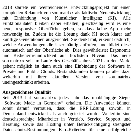
2018 startete ein weitreichendes Entwicklungsprojekt für einen
kompletten Relaunch von sou.matrixx als faktische Neuentwicklung
mit Einbindung von Künstlicher Intelligenz (KI). Alle
Funktionalitäten bleiben dabei erhalten, gleichzeitig wird es eine
neue, responsive Oberfläche geben, so dass keine App mehr
notwendig ist. Zudem ist die Lösung dank KI noch klarer auf
künftige Generationen ausgerichtet: Sie denkt mit, erkennt dadurch,
welche Anwendungen die User häufig aufrufen, und bildet diese
automatisch auf der Oberfläche ab. Dies gewährleistet Ergonomie
und Bedienerfreundlichkeit auf höchstem Niveau. Das neue
sou.matrixx soll im Laufe des Geschäftsjahres 2021 an den Markt
gehen; möglich ist dann auch eine Einbindung der Software in
Private und Public Clouds. Bestandskunden können parallel dazu
weiterhin mit ihrer aktuellen Version von sou.matrixx
uneingeschränkt arbeiten.
Ausgezeichnete Qualität
Seit 2013 hat sou.matrixx jedes Jahr das unabhängige Siegel
„Software Made in Germany“ erhalten. Die Anwender können
somit darauf vertrauen, dass die ERP-Lösung sowohl in
Deutschland entwickelt als auch getestet wurde. Weiterhin sind
deutschsprachige Mitarbeiter in Vertrieb, Service, Support und
Beratung sowie das Hosting unter Berücksichtigung strengster
Datenschutz-Bestimmungen K.o.-Kriterien für eine erfolgreiche