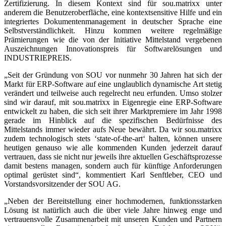
Zertifizierung. In diesem Kontext sind für sou.matrixx unter
anderem die Benutzeroberfläche, eine kontextsensitive Hilfe und ein
integriertes Dokumentenmanagement in deutscher Sprache eine
Selbstverständlichkeit. Hinzu kommen weitere regelmäßige
Prämierungen wie die von der Initiative Mittelstand vergebenen
Auszeichnungen Innovationspreis für Softwarelösungen und
INDUSTRIEPREIS.
„Seit der Gründung von SOU vor nunmehr 30 Jahren hat sich der
Markt für ERP-Software auf eine unglaublich dynamische Art stetig
verändert und teilweise auch regelrecht neu erfunden. Umso stolzer
sind wir darauf, mit sou.matrixx in Eigenregie eine ERP-Software
entwickelt zu haben, die sich seit ihrer Marktpremiere im Jahr 1998
gerade im Hinblick auf die spezifischen Bedürfnisse des
Mittelstands immer wieder aufs Neue bewährt. Da wir sou.matrixx
zudem technologisch stets ‘state-of-the-art‘ halten, können unsere
heutigen genauso wie alle kommenden Kunden jederzeit darauf
vertrauen, dass sie nicht nur jeweils ihre aktuellen Geschäftsprozesse
damit bestens managen, sondern auch für künftige Anforderungen
optimal gerüstet sind“, kommentiert Karl Senftleber, CEO und
Vorstandsvorsitzender der SOU AG.
„Neben der Bereitstellung einer hochmodernen, funktionsstarken
Lösung ist natürlich auch die über viele Jahre hinweg enge und
vertrauensvolle Zusammenarbeit mit unseren Kunden und Partnern