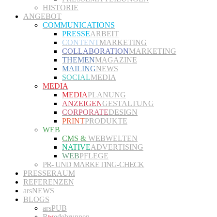
HISTORIE
ANGEBOT
COMMUNICATIONS
PRESSE
ARBEIT
CONTENT
MARKETING
COLLABORATION
MARKETING
THEMEN
MAGAZINE
MAILING
NEWS
SOCIAL
MEDIA
MEDIA
MEDIA
PLANUNG
ANZEIGEN
GESTALTUNG
CORPORATE
DESIGN
PRINT
PRODUKTE
WEB
CMS &
WEBWELTEN
NATIVE
ADVERTISING
WEB
PFLEGE
PR- UND MARKETING-CHECK
PRESSERAUM
REFERENZEN
arsNEWS
BLOGS
arsPUB
R
w
edebrunnen