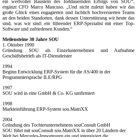
ein wertvoller Baustein des fortdauernden Erfolgs von SOU“,
ergänzt CFO Marco Mancuso. „Und nicht zuletzt haben wir das
große Glück eines engagierten und fachlich hochversierten Teams
an den beiden Standorten, dank dessen Unterstützung wir heute das
sind, was wir sind: ein führender ERP-Spezialist mit einer Top-
Software und zufriedenen Kunden.“
Meilensteine 30 Jahre SOU
1. Oktober 1990
Gründung SOU als Einzelunternehmen und Aufnahme
Geschäftsbetrieb als IT-Dienstleister
1994
Beginn Entwicklung ERP-System für die AS/400 in der
Programmiersprache ILE/RPG
1997
SOU wird in eine GmbH & Co. KG umfirmiert
1998
Markteinführung ERP-System sou.MatriXX
2004
Gründung des Tochterunternehmens souConsult GmbH
SOU führt mit souConsult sou.MatriXX in über 20 Ländern der
Welt bei Mercedes-Importeuren ein und intensiviert die