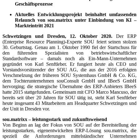
Geschäftsprozesse
Aktuelles Entwicklungsprojekt beinhaltet umfassenden
Relaunch von sou.matrixx unter Einbindung von KI –
Markteintritt 2021
Schwetzingen und Dresden, 12. Oktober 2020.
Der ERP
(Enterprise Resource Planning)-Experte SOU feiert seinen stolzen
30. Geburtstag. Genau am 1. Oktober 1990 fiel der Startschuss für
den führenden Spezialisten von betriebswirtschaftlicher
Standardsoftware – damals noch als Ein-Mann-Unternehmen
gegründet von Karl Senftleber. Er fungiert heute als CEO und
Vorstandsvorsitzender der SOU AG, die aus der 2016 erfolgten
Verschmelzung der früheren SOU Systemhaus GmbH & Co. KG,
dem Tochterunternehmen souConsult GmbH und IBeeS GmbH
hervorging; die strategische Übernahme des ERP-Anbieters IBeeS
hatte 2015 stattgefunden. Gemeinsam mit CFO Marco Mancuso, der
bereits seit über 20 Jahren für SOU tätig ist, steht Karl Senftleber
heute insgesamt 43 Mitarbeitern am Headquarter Schwetzingen und
der Unit in Dresden vor.
sou.matrixx – leistungsstark und zukunftsweisend
Von Beginn an lag der Fokus von SOU auf der Bereitstellung der
leistungsstarken, eigenentwickelten ERP-Lösung sou.matrixx, die
speziell die Anforderungen mittelständischer Unternehmen