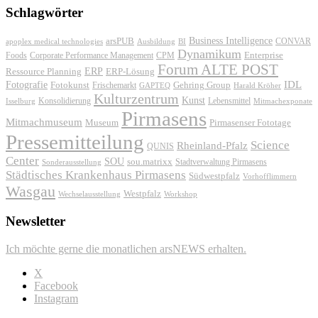
Schlagwörter
Business Intelligence
arsPUB
CONVAR
apoplex medical technologies
Ausbildung
BI
Dynamikum
Foods
Corporate Performance Management
Enterprise
CPM
Forum ALTE POST
ERP
ERP-Lösung
Ressource Planning
IDL
Fotografie
Fotokunst
Frischemarkt
Gehring Group
GAPTEQ
Harald Kröher
Kulturzentrum
Kunst
Konsolidierung
Lebensmittel
Isselburg
Mitmachexponate
Pirmasens
Mitmachmuseum
Museum
Pirmasenser Fototage
Pressemitteilung
Science
Rheinland-Pfalz
QUNIS
Center
SOU
sou.matrixx
Sonderausstellung
Stadtverwaltung Pirmasens
Städtisches Krankenhaus Pirmasens
Südwestpfalz
Vorhofflimmern
Wasgau
Westpfalz
Wechselausstellung
Workshop
Newsletter
Ich möchte gerne die monatlichen arsNEWS erhalten.
X
Facebook
Instagram