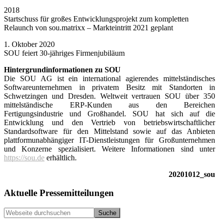
2018
Startschuss für großes Entwicklungsprojekt zum kompletten
Relaunch von sou.matrixx – Markteintritt 2021 geplant
1. Oktober 2020
SOU feiert 30-jähriges Firmenjubiläum
Hintergrundinformationen zu SOU
Die SOU AG ist ein international agierendes mittelständisches
Softwareunternehmen in privatem Besitz mit Standorten in
Schwetzingen und Dresden. Weltweit vertrauen SOU über 350
mittelständische ERP-Kunden aus den Bereichen
Fertigungsindustrie und Großhandel. SOU hat sich auf die
Entwicklung und den Vertrieb von betriebswirtschaftlicher
Standardsoftware für den Mittelstand sowie auf das Anbieten
plattformunabhängiger IT-Dienstleistungen für Großunter­nehmen
und Konzerne spezialisiert. Weitere Informationen sind unter
https://sou.de
erhältlich.
20201012_sou
Seitenspalte
Aktuelle Pressemitteilungen
Webseite