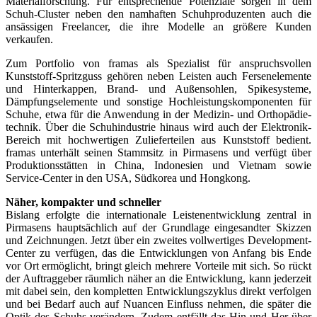
Materialforschung. Für entsprechende Potenziale sorgen in dem
Schuh-Cluster neben den namhaften Schuhproduzenten auch die
ansässigen Freelancer, die ihre Modelle an größere Kunden
verkaufen.
Zum Portfolio von framas als Spezialist für anspruchsvollen
Kunststoff-Spritz­guss gehören neben Leisten auch Fersenelemente
und Hinterkappen, Brand- und Außensohlen, Spikesysteme,
Dämpfungselemente und sonstige Hochleistungs­komponenten für
Schuhe, etwa für die Anwendung in der Medizin- und Orthopädie­
technik. Über die Schuhindustrie hinaus wird auch der Elektronik-
Bereich mit hochwertigen Zulieferteilen aus Kunststoff bedient.
framas unterhält seinen Stamm­sitz in Pirmasens und verfügt über
Produktionsstätten in China, Indonesien und Vietnam sowie
Service-Center in den USA, Südkorea und Hongkong.
Näher, kompakter und schneller
Bislang erfolgte die internationale Leistenentwicklung zentral in
Pirmasens haupt­sächlich auf der Grundlage eingesandter Skizzen
und Zeichnungen. Jetzt über ein zweites vollwertiges Development-
Center zu verfügen, das die Entwicklungen von Anfang bis Ende
vor Ort ermöglicht, bringt gleich mehrere Vorteile mit sich. So rückt
der Auftraggeber räumlich näher an die Entwicklung, kann jederzeit
mit dabei sein, den kompletten Entwicklungszyklus direkt verfolgen
und bei Bedarf auch auf Nuancen Einfluss nehmen, die später die
Optik des Schuhs verändern. Zudem entfällt das Hin und Her über