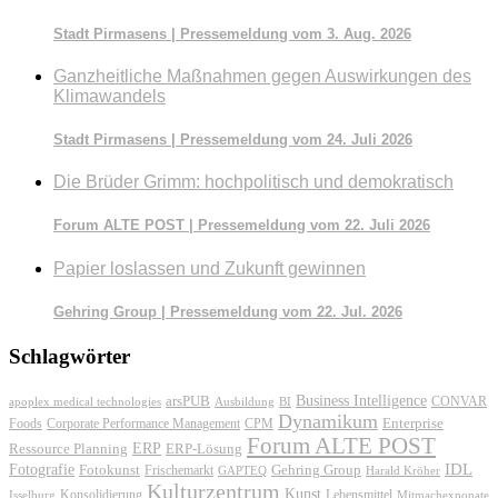
Stadt Pirmasens | Pressemeldung vom 3. Aug. 2026
Ganzheitliche Maßnahmen gegen Auswirkungen des
Klimawandels
Stadt Pirmasens | Pressemeldung vom 24. Juli 2026
Die Brüder Grimm: hochpolitisch und demokratisch
Forum ALTE POST | Pressemeldung vom 22. Juli 2026
Papier loslassen und Zukunft gewinnen
Gehring Group | Pressemeldung vom 22. Jul. 2026
Schlagwörter
Business Intelligence
arsPUB
CONVAR
apoplex medical technologies
Ausbildung
BI
Dynamikum
Foods
Corporate Performance Management
Enterprise
CPM
Forum ALTE POST
ERP
ERP-Lösung
Ressource Planning
IDL
Fotografie
Fotokunst
Frischemarkt
Gehring Group
GAPTEQ
Harald Kröher
Kulturzentrum
Kunst
Konsolidierung
Lebensmittel
Isselburg
Mitmachexponate