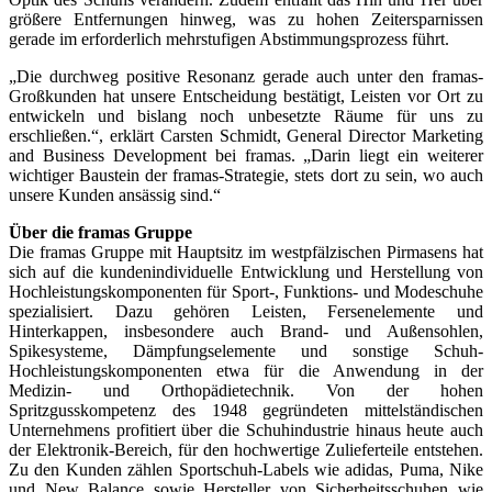
größere Entfernungen hinweg, was zu hohen Zeitersparnissen
gerade im erforderlich mehrstufigen Abstimmungsprozess führt.
„Die durchweg positive Resonanz gerade auch unter den framas-
Großkunden hat unsere Entscheidung bestätigt, Leisten vor Ort zu
entwickeln und bislang noch unbesetzte Räume für uns zu
erschließen.“, erklärt Carsten Schmidt, General Director Marketing
and Business Development bei framas. „Darin liegt ein weiterer
wichtiger Baustein der framas-Strategie, stets dort zu sein, wo auch
unsere Kunden ansässig sind.“
Über die framas Gruppe
Die framas Gruppe mit Hauptsitz im westpfälzischen Pirmasens hat
sich auf die kundenindividuelle Entwicklung und Herstellung von
Hochleistungskomponenten für Sport-, Funktions- und Modeschuhe
spezialisiert. Dazu gehören Leisten, Fersenelemente und
Hinterkappen, insbesondere auch Brand- und Außensohlen,
Spikesysteme, Dämpfungselemente und sonstige Schuh-
Hochleistungskomponenten etwa für die Anwendung in der
Medizin- und Orthopädietechnik. Von der hohen
Spritzgusskompetenz des 1948 gegründeten mittelständischen
Unternehmens profitiert über die Schuhindustrie hinaus heute auch
der Elektronik-Bereich, für den hochwertige Zulieferteile entstehen.
Zu den Kunden zählen Sportschuh-Labels wie adidas, Puma, Nike
und New Balance sowie Hersteller von Sicherheitsschuhen wie