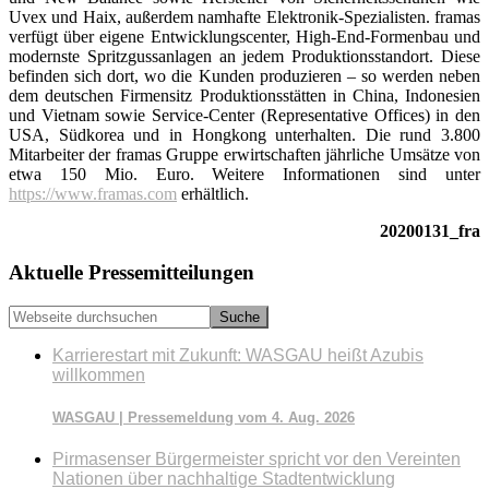
Uvex und Haix, außerdem namhafte Elektronik-Spezialisten. framas
verfügt über eigene Entwicklungscenter, High-End-Formenbau und
modernste Spritzgussanlagen an jedem Produktions­standort. Diese
befinden sich dort, wo die Kunden produzieren – so werden neben
dem deutschen Firmensitz Produktionsstätten in China, Indonesien
und Vietnam sowie Service-Center (Representative Offices) in den
USA, Südkorea und in Hongkong unterhalten. Die rund 3.800
Mitarbeiter der framas Gruppe erwirtschaften jährliche Umsätze von
etwa 150 Mio. Euro. Weitere Informationen sind unter
https://www.framas.com
erhältlich.
20200131_fra
Seitenspalte
Aktuelle Pressemitteilungen
Webseite
durchsuchen
Karrierestart mit Zukunft: WASGAU heißt Azubis
willkommen
WASGAU | Pressemeldung vom 4. Aug. 2026
Pirmasenser Bürgermeister spricht vor den Vereinten
Nationen über nachhaltige Stadtentwicklung