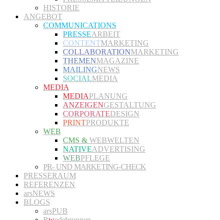
HISTORIE
ANGEBOT
COMMUNICATIONS
PRESSE
ARBEIT
CONTENT
MARKETING
COLLABORATION
MARKETING
THEMEN
MAGAZINE
MAILING
NEWS
SOCIAL
MEDIA
MEDIA
MEDIA
PLANUNG
ANZEIGEN
GESTALTUNG
CORPORATE
DESIGN
PRINT
PRODUKTE
WEB
CMS &
WEBWELTEN
NATIVE
ADVERTISING
WEB
PFLEGE
PR- UND MARKETING-CHECK
PRESSERAUM
REFERENZEN
arsNEWS
BLOGS
arsPUB
R
w
edebrunnen