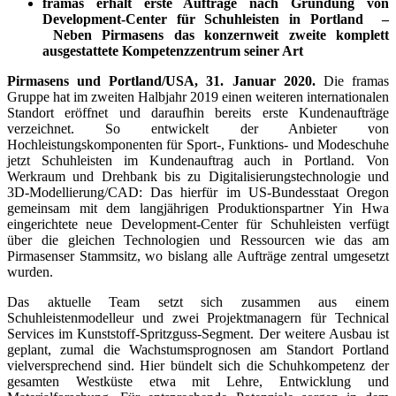
framas erhält erste Aufträge nach Gründung von
Development-Center für Schuhleisten in Portland –
Neben Pirmasens das konzernweit zweite komplett
ausgestattete Kompetenzzentrum seiner Art
Pirmasens und Portland/USA, 31. Januar 2020.
Die framas
Gruppe hat im zweiten Halbjahr 2019 einen weiteren internationalen
Standort eröffnet und daraufhin bereits erste Kundenaufträge
verzeichnet. So entwickelt der Anbieter von
Hochleistungskomponenten für Sport-, Funktions- und Modeschuhe
jetzt Schuh­leisten im Kundenauftrag auch in Portland. Von
Werkraum und Drehbank bis zu Digitalisierungstechnologie und
3D-Modellierung/CAD: Das hierfür im US-Bundes­staat Oregon
gemeinsam mit dem langjährigen Produktionspartner Yin Hwa
eingerichtete neue Development-Center für Schuhleisten verfügt
über die gleichen Technologien und Ressourcen wie das am
Pirmasenser Stammsitz, wo bislang alle Aufträge zentral umgesetzt
wurden.
Das aktuelle Team setzt sich zusammen aus einem
Schuhleistenmodelleur und zwei Projektmanagern für Technical
Services im Kunststoff-Spritzguss-Segment. Der weitere Ausbau ist
geplant, zumal die Wachstumsprognosen am Standort Portland
vielversprechend sind. Hier bündelt sich die Schuhkompetenz der
gesamten West­küste etwa mit Lehre, Entwicklung und