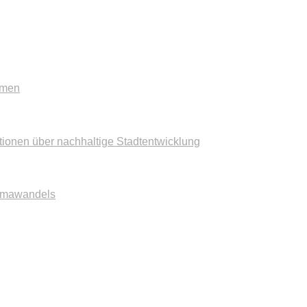
mmen
tionen über nachhaltige Stadtentwicklung
imawandels