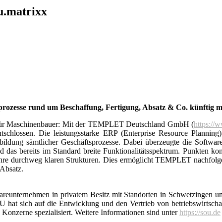
u.matrixx
.
rozesse rund um Beschaffung, Fertigung, Absatz & Co. künftig 
für Maschinenbauer: Mit der TEMPLET Deutschland GmbH (
https://
tschlossen. Die leistungsstarke ERP (Enterprise Resource Planning
bildung sämtlicher Geschäftsprozesse. Dabei überzeugte die Software
nd das bereits im Standard breite Funktionalitätsspektrum. Punkten 
d ihre durchweg klaren Strukturen. Dies ermöglicht TEMPLET nachfolge
Absatz.
twareunternehmen in privatem Besitz mit Standorten in Schwetzingen 
hat sich auf die Entwicklung und den Vertrieb von betriebswirtschaft
Konzerne spezialisiert. Weitere Informationen sind unter
https://sou.de