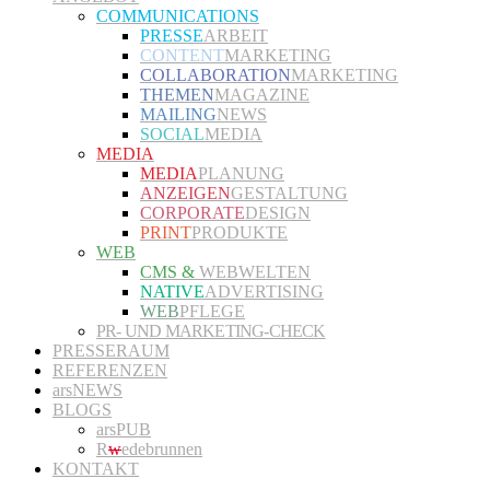
COMMUNICATIONS
PRESSE
ARBEIT
CONTENT
MARKETING
COLLABORATION
MARKETING
THEMEN
MAGAZINE
MAILING
NEWS
SOCIAL
MEDIA
MEDIA
MEDIA
PLANUNG
ANZEIGEN
GESTALTUNG
CORPORATE
DESIGN
PRINT
PRODUKTE
WEB
CMS &
WEBWELTEN
NATIVE
ADVERTISING
WEB
PFLEGE
PR- UND MARKETING-CHECK
PRESSERAUM
REFERENZEN
arsNEWS
BLOGS
arsPUB
R
w
edebrunnen
KONTAKT