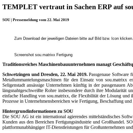
TEMPLET vertraut in Sachen ERP auf so
SOU | Pressemeldung vom 22. Mai 2019
Zum Download der jeweiligen Dateien bitte auf Bild bzw. Icon klicken
Screenshot sou.matrixx Fertigung
Traditionsreiches Maschinenbauunternehmen managt Geschäftsp
Schwetzingen und Dresden, 22. Mai 2019.
Passgenaue Software 
Metallummantelungsmaschinen für den Einsatz von sou.matrixx en
Seligenstadt ansässige Unternehmen künftig in der passgenauen Ab
längsnahtgeschweißte Rohre insbesondere durch ihre Modularität u
einfache Handling von sou.matrixx, die Flexibilität der Lösung un
Prozesse in Unternehmensbereichen wie Fertigung, Beschaffung und 
Hintergrundinformationen zu SOU
Die SOU AG ist ein international agierendes mittelständisches Sof
Kunden aus den Bereichen Fertigungsindustrie und Großhandel. SOU 
plattformunabhängiger IT-Dienstleistungen für Großunter­nehmen und 