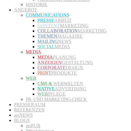
HISTORIE
ANGEBOT
COMMUNICATIONS
PRESSE
ARBEIT
CONTENT
MARKETING
COLLABORATION
MARKETING
THEMEN
MAGAZINE
MAILING
NEWS
SOCIAL
MEDIA
MEDIA
MEDIA
PLANUNG
ANZEIGEN
GESTALTUNG
CORPORATE
DESIGN
PRINT
PRODUKTE
WEB
CMS &
WEBWELTEN
NATIVE
ADVERTISING
WEB
PFLEGE
PR- UND MARKETING-CHECK
PRESSERAUM
REFERENZEN
arsNEWS
BLOGS
arsPUB
R
w
edebrunnen