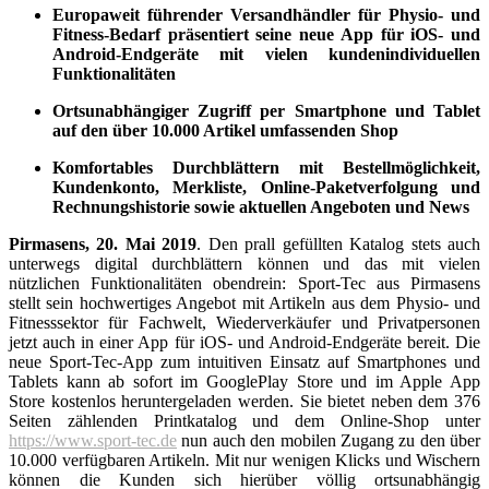
Europaweit führender Versandhändler für Physio- und
Fitness-Bedarf präsentiert seine neue App für iOS- und
Android-Endgeräte mit vielen kundenindividuellen
Funktionalitäten
Ortsunabhängiger Zugriff per Smartphone und Tablet
auf den über 10.000 Artikel umfassenden Shop
Komfortables Durchblättern mit Bestellmöglichkeit,
Kundenkonto, Merkliste, Online-Paketverfolgung und
Rechnungshistorie sowie aktuellen Angeboten und News
Pirmasens, 20. Mai 2019
. Den prall gefüllten Katalog stets auch
unterwegs digital durchblättern können und das mit vielen
nützlichen Funktionalitäten obendrein: Sport-Tec aus Pirmasens
stellt sein hochwertiges Angebot mit Artikeln aus dem Physio- und
Fitnesssektor für Fachwelt, Wiederverkäufer und Privatpersonen
jetzt auch in einer App für iOS- und Android-Endgeräte bereit. Die
neue Sport-Tec-App zum intuitiven Einsatz auf Smartphones und
Tablets kann ab sofort im GooglePlay Store und im Apple App
Store kostenlos herunter­geladen werden. Sie bietet neben dem 376
Seiten zählenden Printkatalog und dem Online-Shop unter
https://www.sport-tec.de
nun auch den mobilen Zugang zu den über
10.000 verfügbaren Artikeln. Mit nur wenigen Klicks und Wischern
können die Kunden sich hierüber völlig ortsunabhängig