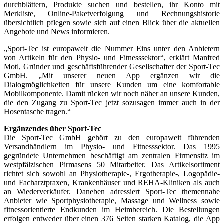
durchblättern, Produkte suchen und bestellen, ihr Konto mit
Merkliste, Online-Paketverfolgung und Rechnungshistorie
übersichtlich pflegen sowie sich auf einen Blick über die aktuellen
Angebote und News informieren.
„Sport-Tec ist europaweit die Nummer Eins unter den Anbietern
von Artikeln für den Physio- und Fitnesssektor“, erklärt Manfred
Motl, Gründer und geschäftsführender Gesellschafter der Sport-Tec
GmbH. „Mit unserer neuen App ergänzen wir die
Dialogmöglichkeiten für unsere Kunden um eine komfortable
Mobilkomponente. Damit rücken wir noch näher an unsere Kunden,
die den Zugang zu Sport-Tec jetzt sozusagen immer auch in der
Hosentasche tragen.“
Ergänzendes über
Sport-Tec
Die Sport-Tec GmbH gehört zu den europaweit führenden
Versandhändlern im Physio- und Fitnesssektor. Das 1995
gegründete Unternehmen beschäftigt am zentralen Firmensitz im
westpfälzischen Pirmasens 50 Mitarbeiter. Das Artikel­sortiment
richtet sich sowohl an Physiotherapie-, Ergotherapie-, Logopädie-
und Facharztpraxen, Krankenhäuser und REHA-Kliniken als auch
an Wiederverkäufer. Daneben adressiert Sport-Tec themennahe
Anbieter wie Sportphysiotherapie, Massage und Wellness sowie
fitnessorientierte Endkunden im Heimbereich. Die Bestellungen
erfolgen entweder über einen 376 Seiten starken Katalog, die App