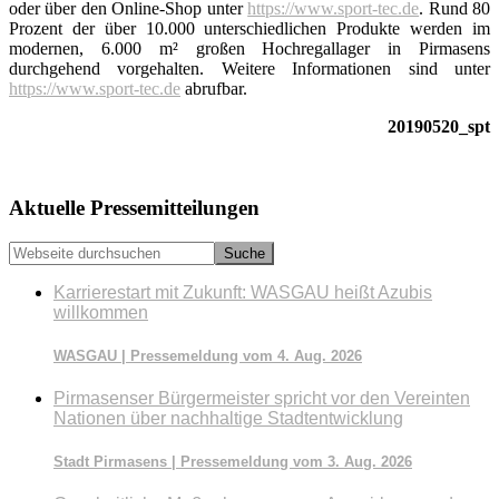
oder über den Online-Shop unter
https://www.sport-tec.de
. Rund 80
Prozent der über 10.000 unterschiedlichen Produkte werden im
modernen, 6.000 m² großen Hochregallager in Pirmasens
durchgehend vorgehalten. Weitere Informationen sind unter
https://www.sport-tec.de
abrufbar.
20190520_spt
Seitenspalte
Aktuelle Pressemitteilungen
Webseite
durchsuchen
Karrierestart mit Zukunft: WASGAU heißt Azubis
willkommen
WASGAU | Pressemeldung vom 4. Aug. 2026
Pirmasenser Bürgermeister spricht vor den Vereinten
Nationen über nachhaltige Stadtentwicklung
Stadt Pirmasens | Pressemeldung vom 3. Aug. 2026