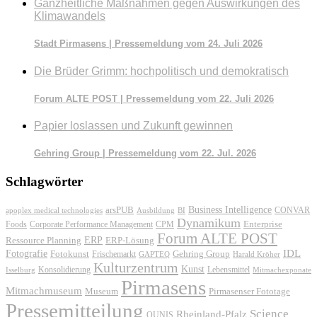
Ganzheitliche Maßnahmen gegen Auswirkungen des
Klimawandels
Stadt Pirmasens | Pressemeldung vom 24. Juli 2026
Die Brüder Grimm: hochpolitisch und demokratisch
Forum ALTE POST | Pressemeldung vom 22. Juli 2026
Papier loslassen und Zukunft gewinnen
Gehring Group | Pressemeldung vom 22. Jul. 2026
Schlagwörter
Business Intelligence
arsPUB
CONVAR
apoplex medical technologies
Ausbildung
BI
Dynamikum
Foods
Corporate Performance Management
Enterprise
CPM
Forum ALTE POST
ERP
ERP-Lösung
Ressource Planning
IDL
Fotografie
Fotokunst
Frischemarkt
Gehring Group
GAPTEQ
Harald Kröher
Kulturzentrum
Kunst
Konsolidierung
Lebensmittel
Isselburg
Mitmachexponate
Pirmasens
Mitmachmuseum
Museum
Pirmasenser Fototage
Pressemitteilung
Science
Rheinland-Pfalz
QUNIS