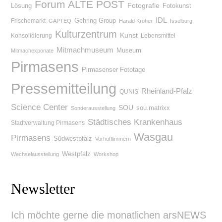
Forum ALTE POST
Lösung
Fotografie
Fotokunst
IDL
Gehring Group
Frischemarkt
GAPTEQ
Harald Kröher
Isselburg
Kulturzentrum
Kunst
Konsolidierung
Lebensmittel
Mitmachmuseum
Museum
Mitmachexponate
Pirmasens
Pirmasenser Fototage
Pressemitteilung
Rheinland-Pfalz
QUNIS
Science Center
SOU
sou.matrixx
Sonderausstellung
Städtisches Krankenhaus
Stadtverwaltung Pirmasens
Wasgau
Pirmasens
Südwestpfalz
Vorhofflimmern
Westpfalz
Wechselausstellung
Workshop
Newsletter
Ich möchte gerne die monatlichen arsNEWS