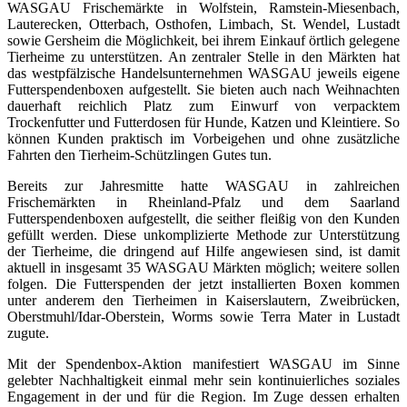
WASGAU Frischemärkte in Wolfstein, Ramstein-Miesenbach,
Lauterecken, Otterbach, Osthofen, Limbach, St. Wendel, Lustadt
sowie Gersheim die Möglichkeit, bei ihrem Einkauf örtlich gelegene
Tierheime zu unterstützen. An zentraler Stelle in den Märkten hat
das westpfälzische Handelsunternehmen WASGAU jeweils eigene
Futterspendenboxen aufgestellt. Sie bieten auch nach Weihnachten
dauerhaft reichlich Platz zum Einwurf von verpacktem
Trockenfutter und Futterdosen für Hunde, Katzen und Kleintiere. So
können Kunden praktisch im Vorbeigehen und ohne zusätzliche
Fahrten den Tierheim-Schützlingen Gutes tun.
Bereits zur Jahresmitte hatte WASGAU in zahlreichen
Frischemärkten in Rheinland-Pfalz und dem Saarland
Futterspendenboxen aufgestellt, die seither fleißig von den Kunden
gefüllt werden. Diese unkomplizierte Methode zur Unterstützung
der Tierheime, die dringend auf Hilfe angewiesen sind, ist damit
aktuell in insgesamt 35 WASGAU Märkten möglich; weitere sollen
folgen. Die Futterspenden der jetzt installierten Boxen kommen
unter anderem den Tierheimen in Kaiserslautern, Zweibrücken,
Oberstmuhl/Idar-Oberstein, Worms sowie Terra Mater in Lustadt
zugute.
Mit der Spendenbox-Aktion manifestiert WASGAU im Sinne
gelebter Nachhaltigkeit einmal mehr sein kontinuierliches soziales
Engagement in der und für die Region. Im Zuge dessen erhalten