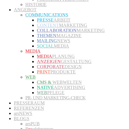
HISTORIE
ANGEBOT
COMMUNICATIONS
PRESSE
ARBEIT
CONTENT
MARKETING
COLLABORATION
MARKETING
THEMEN
MAGAZINE
MAILING
NEWS
SOCIAL
MEDIA
MEDIA
MEDIA
PLANUNG
ANZEIGEN
GESTALTUNG
CORPORATE
DESIGN
PRINT
PRODUKTE
WEB
CMS &
WEBWELTEN
NATIVE
ADVERTISING
WEB
PFLEGE
PR- UND MARKETING-CHECK
PRESSERAUM
REFERENZEN
arsNEWS
BLOGS
arsPUB
R
w
edebrunnen