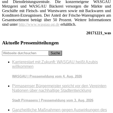
und Dienstleistungszentrale. Die konzerneigene WASGAU
Metzgerei und WASGAU Bäckerei versorgen die Märkte und
Geschäfte mit Fleisch- und Wurstwaren sowie mit Backwaren und
Konditorei-Erzeugnissen. Der Anteil der Frische-Warengruppen am
Gesamtsortiment beträgt über 50 Prozent. Weitere Informationen
sind unter
http://www.wasgau-ag.de
erhältlich.
20171221_was
Seitenspalte
Aktuelle Pressemitteilungen
Webseite
durchsuchen
Karrierestart mit Zukunft: WASGAU heißt Azubis
willkommen
WASGAU | Pressemeldung vom 4. Aug. 2026
Pirmasenser Bürgermeister spricht vor den Vereinten
Nationen über nachhaltige Stadtentwicklung
Stadt Pirmasens | Pressemeldung vom 3. Aug. 2026
Ganzheitliche Maßnahmen gegen Auswirkungen des