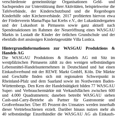
verschiedenste gemeinnützige Organisationen Geld- und
Sachspenden zur Unterstützung ihrer Aktivitäten, beispielsweise die
Tafelverbände, der Kinderschutzbund und die Regenbogen
Kinderhilfe oder Kirchenverbände. 2017 profitierten hiervon etwa
der Förderverein Mama/Papa hat Krebs e.V., der Lukaskindergarten
und der Lukashort in Pirmasens sowie ganz aktuell nach
Spendenaktionen im Rahmen der Neueröffnung eines WASGAU
Markts in Lustadt die Kinder der örtlichen Grundschule und der
ebenfalls dort ansässigen Kindertagesstätte Villa Lustica.
Hintergrundinformationen zur WASGAU Produktions &
Handels
AG
Die WASGAU Produktions & Handels AG mit Sitz im
westpfälzischen Pirmasens zählt zu den wenigen selbstständigen
Lebensmittel-Handelsunternehmen in Deutschland und hat einen
Einkaufsverbund mit der REWE Markt GmbH, Köln. Die Märkte
und Geschäfte finden sich mit regionalem Schwerpunkt in
Rheinland-Pfalz und dem Saarland sowie im Nordwesten Baden-
Württembergs. Den Kern der Handelstätigkeit bilden 77 WASGAU
Super- und Verbrauchermärkte mit Verkaufsflächen zwischen 600
und 4.000 Quadratmetern; daneben betreibt WASGAU sieben
Cash-und-Carry-Betriebe als Partner für Gastronomie und
Großverbraucher. Über 85 Prozent des Umsatzes werden innerhalb
dieser Vertriebsschienen erzielt. Darüber hinaus nutzen mehr als
40 selbstständige Einzelhändler die WASGAU AG als Einkaufs-