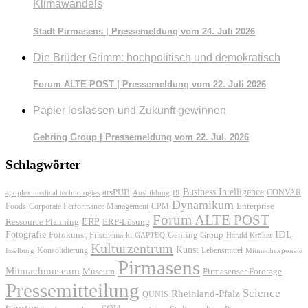
Klimawandels
Stadt Pirmasens | Pressemeldung vom 24. Juli 2026
Die Brüder Grimm: hochpolitisch und demokratisch
Forum ALTE POST | Pressemeldung vom 22. Juli 2026
Papier loslassen und Zukunft gewinnen
Gehring Group | Pressemeldung vom 22. Jul. 2026
Schlagwörter
Business Intelligence
arsPUB
CONVAR
apoplex medical technologies
Ausbildung
BI
Dynamikum
Foods
Corporate Performance Management
Enterprise
CPM
Forum ALTE POST
ERP
ERP-Lösung
Ressource Planning
IDL
Fotografie
Fotokunst
Frischemarkt
Gehring Group
GAPTEQ
Harald Kröher
Kulturzentrum
Kunst
Konsolidierung
Lebensmittel
Isselburg
Mitmachexponate
Pirmasens
Mitmachmuseum
Museum
Pirmasenser Fototage
Pressemitteilung
Science
Rheinland-Pfalz
QUNIS