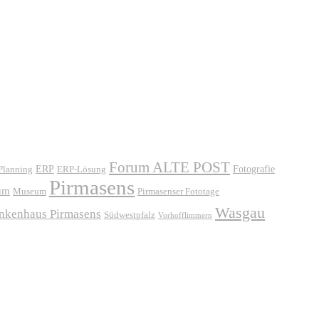
Forum ALTE POST
ERP
ERP-Lösung
Fotografie
 Planning
Pirmasens
um
Museum
Pirmasenser Fototage
Wasgau
ankenhaus Pirmasens
Südwestpfalz
Vorhofflimmern