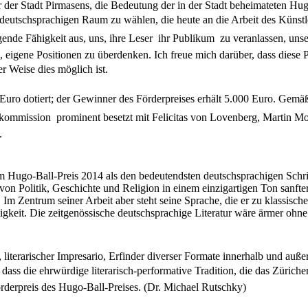
r der Stadt Pirmasens, die Bedeutung der in der Stadt beheimateten H
m deutschsprachigen Raum zu wählen, die heute an die Arbeit des Künst
de Fähigkeit aus, uns, ihre Leser  ihr Publikum  zu veranlassen, uns
 eigene Positionen zu überdenken. Ich freue mich darüber, dass diese
r Weise dies möglich ist.
 Euro dotiert; der Gewinner des Förderpreises erhält 5.000 Euro. Gemäß
gskommission  prominent besetzt mit Felicitas von Lovenberg, Martin M
.
m Hugo-Ball-Preis 2014 als den bedeutendsten deutschsprachigen Schrif
 Politik, Geschichte und Religion in einem einzigartigen Ton sanfter
 Im Zentrum seiner Arbeit aber steht seine Sprache, die er zu klassisch
gkeit. Die zeitgenössische deutschsprachige Literatur wäre ärmer ohne
literarischer Impresario, Erfinder diverser Formate innerhalb und außer
 dass die ehrwürdige literarisch-performative Tradition, die das Züriche
rderpreis des Hugo-Ball-Preises. (Dr. Michael Rutschky)