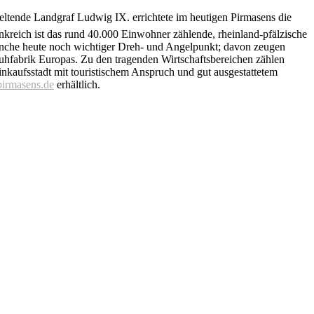
eltende Landgraf Ludwig IX. errichtete im heutigen Pirmasens die
nkreich ist das rund 40.000 Einwohner zählende, rheinland-pfälzische
Branche heute noch wichtiger Dreh- und Angelpunkt; davon zeugen
huhfabrik Europas. Zu den tragenden Wirtschaftsbereichen zählen
inkaufsstadt mit touristischem Anspruch und gut ausgestattetem
pirmasens.de
erhältlich.