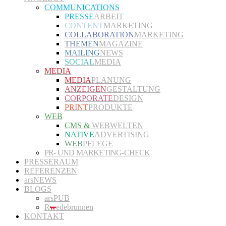
COMMUNICATIONS
PRESSE
ARBEIT
CONTENT
MARKETING
COLLABORATION
MARKETING
THEMEN
MAGAZINE
MAILING
NEWS
SOCIAL
MEDIA
MEDIA
MEDIA
PLANUNG
ANZEIGEN
GESTALTUNG
CORPORATE
DESIGN
PRINT
PRODUKTE
WEB
CMS &
WEBWELTEN
NATIVE
ADVERTISING
WEB
PFLEGE
PR- UND MARKETING-CHECK
PRESSERAUM
REFERENZEN
arsNEWS
BLOGS
arsPUB
R
w
edebrunnen
KONTAKT