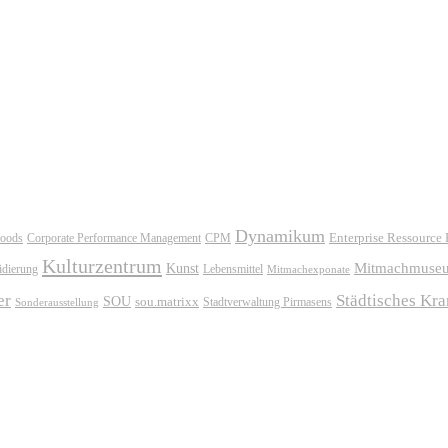
Dynamikum
oods
Corporate Performance Management
Enterprise Ressource
CPM
Kulturzentrum
Mitmachmuse
Kunst
idierung
Lebensmittel
Mitmachexponate
er
Städtisches Kr
SOU
sou.matrixx
Sonderausstellung
Stadtverwaltung Pirmasens