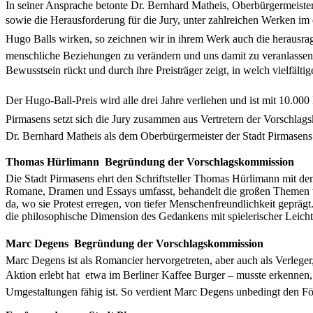
In seiner Ansprache betonte Dr. Bernhard Matheis, Oberbürgermeiste
sowie die Herausforderung für die Jury, unter zahlreichen Werken i
Hugo Balls wirken, so zeichnen wir in ihrem Werk auch die herausragen
menschliche Beziehungen zu verändern und uns damit zu veranlassen,
Bewusstsein rückt und durch ihre Preisträger zeigt, in welch vielfältige
Der Hugo-Ball-Preis wird alle drei Jahre verliehen und ist mit 10.000
Pirmasens setzt sich die Jury zusammen aus Vertretern der Vorschla
Dr. Bernhard Matheis als dem Oberbürgermeister der Stadt Pirmasens
Thomas Hürlimann  Begründung der Vorschlagskommission
Die Stadt Pirmasens ehrt den Schriftsteller Thomas Hürlimann mit de
Romane, Dramen und Essays umfasst, behandelt die großen Themen von
da, wo sie Protest erregen, von tiefer Menschenfreundlichkeit geprägt.
die philosophische Dimension des Gedankens mit spielerischer Leichti
Marc Degens  Begründung der Vorschlagskommission
Marc Degens ist als Romancier hervorgetreten, aber auch als Verleger, 
Aktion erlebt hat  etwa im Berliner Kaffee Burger – musste erkennen,
Umgestaltungen fähig ist. So verdient Marc Degens unbedingt den Fö