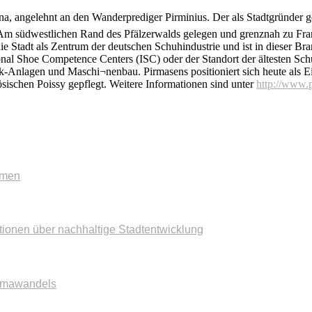
a, angelehnt an den Wanderprediger Pirminius. Der als Stadtgründer g
. Am südwestlichen Rand des Pfälzerwalds gelegen und grenznah zu Fra
 die Stadt als Zentrum der deutschen Schuhindustrie und ist in dieser 
onal Shoe Competence Centers (ISC) oder der Standort der ältesten Sc
ik-Anlagen und Maschi¬nenbau. Pirmasens positioniert sich heute als E
sischen Poissy gepflegt. Weitere Informationen sind unter
http://www.
mmen
tionen über nachhaltige Stadtentwicklung
imawandels