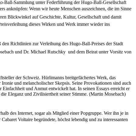
ugo-Ball-Sammlung unter Federführung der Hugo-Ball-Gesellschaft
lers anknüpfen: Wenn wir heute Menschen auszeichnen, die im Sinne
eren Blickwinkel auf Geschichte, Kultur, Gesellschaft und damit
 Preisverleihung dieses Wirken und Werk immer wieder ins
 den Richtlinien zur Verleihung des Hugo-Ball-Preises der Stadt
osebach und Dr. Michael Rutschky  und dem Beirat unter Vorsitz von
tsteller der Schweiz. Hürlimanns breitgefächertes Werk, das
 Ironie und melancholischer Skepsis. Seine Provokationen sind auch
er Einfachheit und Anmut entwickelt hat. In seinen Essays erreicht er
 die Eleganz und Zivilisiertheit seiner Stimme. (Martin Mosebach)
halb des Internet, sogar als Mitglied einer Popgruppe. Wer ihn je in
r Cabaret Voltaire begründete, höchst lebendig und zu interessanten