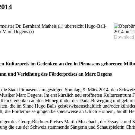
2014
Download
ten Kulturpreis im Gedenken an den in Pirmasens geborenen Mi
mann und Verleihung des Förderpreises an Marc Degens
 die Stadt Pirmasens am gestrigen Sonntag, 9. März 2014, den Schwei
 und Musiker Marc Degens. Im erst kürzlich neu eröffneten Kulturzent
Stadt im Gedenken an den Mitbegründer der Dada-Bewegung und gebürt
en, die im Sinne Hugo Balls geisteswissenschaftlich und/oder künstler
ie Förderpreise gingen beispielsweise an Ulrich Holbein, Judith He
Träger des Georg-Büchner-Preises Martin Mosebach, der Essayist und S
ltung die aus der Schweiz stammende Sängerin und Schauspielerin Chris