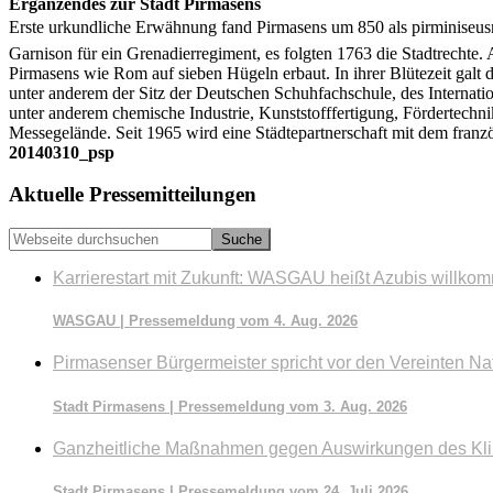
Ergänzendes zur Stadt Pirmasens
Erste urkundliche Erwähnung fand Pirmasens um 850 als pirminiseusn
Garnison für ein Grenadierregiment, es folgten 1763 die Stadtrechte
Pirmasens wie Rom auf sieben Hügeln erbaut. In ihrer Blütezeit galt
unter anderem der Sitz der Deutschen Schuhfachschule, des Internati
unter anderem chemische Industrie, Kunststofffertigung, Fördertechn
Messegelände. Seit 1965 wird eine Städtepartnerschaft mit dem franzö
20140310_psp
Seitenspalte
Aktuelle Pressemitteilungen
Webseite
durchsuchen
Karrierestart mit Zukunft: WASGAU heißt Azubis willko
WASGAU | Pressemeldung vom 4. Aug. 2026
Pirmasenser Bürgermeister spricht vor den Vereinten Na
Stadt Pirmasens | Pressemeldung vom 3. Aug. 2026
Ganzheitliche Maßnahmen gegen Auswirkungen des Kl
Stadt Pirmasens | Pressemeldung vom 24. Juli 2026