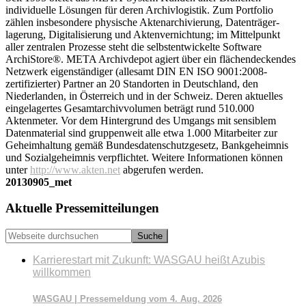
individuelle Lösungen für deren Archivlogistik. Zum Portfolio
zählen insbesondere physische Aktenarchivierung, Datenträger-
lagerung, Digitalisierung und Aktenvernichtung; im Mittelpunkt
aller zentralen Prozesse steht die selbstentwickelte Software
ArchiStore®. META Archivdepot agiert über ein flächendeckendes
Netzwerk eigenständiger (allesamt DIN EN ISO 9001:2008-
zertifizierter) Partner an 20 Standorten in Deutschland, den
Niederlanden, in Österreich und in der Schweiz. Deren aktuelles
eingelagertes Gesamtarchivvolumen beträgt rund 510.000
Aktenmeter. Vor dem Hintergrund des Umgangs mit sensiblem
Datenmaterial sind gruppenweit alle etwa 1.000 Mitarbeiter zur
Geheimhaltung gemäß Bundesdatenschutzgesetz, Bankgeheimnis
und Sozialgeheimnis verpflichtet. Weitere Informationen können
unter
http://www.akten.net
abgerufen werden.
20130905_met
Seitenspalte
Aktuelle Pressemitteilungen
Webseite
durchsuchen
Karrierestart mit Zukunft: WASGAU heißt Azubis
willkommen
WASGAU | Pressemeldung vom 4. Aug. 2026