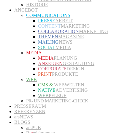
HISTORIE
ANGEBOT
COMMUNICATIONS
PRESSE
ARBEIT
CONTENT
MARKETING
COLLABORATION
MARKETING
THEMEN
MAGAZINE
MAILING
NEWS
SOCIAL
MEDIA
MEDIA
MEDIA
PLANUNG
ANZEIGEN
GESTALTUNG
CORPORATE
DESIGN
PRINT
PRODUKTE
WEB
CMS &
WEBWELTEN
NATIVE
ADVERTISING
WEB
PFLEGE
PR- UND MARKETING-CHECK
PRESSERAUM
REFERENZEN
arsNEWS
BLOGS
arsPUB
R
w
edebrunnen