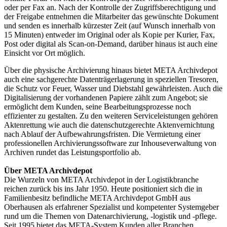
oder per Fax an. Nach der Kontrolle der Zugriffsberechtigung und
der Freigabe entnehmen die Mitarbeiter das gewünschte Dokument
und senden es innerhalb kürzester Zeit (auf Wunsch innerhalb von
15 Minuten) entweder im Original oder als Kopie per Kurier, Fax,
Post oder digital als Scan-on-Demand, darüber hinaus ist auch eine
Einsicht vor Ort möglich.
Über die physische Archivierung hinaus bietet META Archivdepot
auch eine sachgerechte Datenträgerlagerung in speziellen Tresoren,
die Schutz vor Feuer, Wasser und Diebstahl gewährleisten. Auch die
Digitalisierung der vorhandenen Papiere zählt zum Angebot; sie
ermöglicht dem Kunden, seine Bearbeitungsprozesse noch
effizienter zu gestalten. Zu den weiteren Serviceleistungen gehören
Aktenrettung wie auch die datenschutzgerechte Aktenvernichtung
nach Ablauf der Aufbewahrungsfristen. Die Vermietung einer
professionellen Archivierungssoftware zur Inhouseverwaltung von
Archiven rundet das Leistungsportfolio ab.
Über META Archivdepot
Die Wurzeln von META Archivdepot in der Logistikbranche
reichen zurück bis ins Jahr 1950. Heute positioniert sich die in
Familienbesitz befindliche META Archivdepot GmbH aus
Oberhausen als erfahrener Spezialist und kompetenter Systemgeber
rund um die Themen von Datenarchivierung, -logistik und -pflege.
Seit 1995 bietet das META-System Kunden aller Branchen