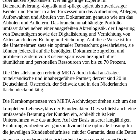
Oberhausen spezialisiert: Der langjährige Experte für
Datenarchivierung, -logistik und -pflege agiert als zuverlässiger
Berater und Partner in allen Prozessen um das Aufnehmen, Ablegen,
Aufbewahren und Abrufen von Dokumenten genauso wie um das
Abholen und Anliefern. Das branchenunabhängige Portfolio
umfasst dabei neben einer ausgefeilten Aktenlogistik, der Lagerung
von Datenträgern sowie der Digitalisierung und Vernichtung von
Akten auch deren Rettung und Sicherung. Auf diese Weise ist für
die Unternehmen stets ein optimaler Datenschutz gewährleistet, sie
können jederzeit auf die benötigten Dokumente zugreifen und
profitieren zudem von Kostenersparnissen bezüglich ihrer
räumlichen und personellen Ressourcen von bis zu 70 Prozent.
Die Dienstleistungen erbringt META durch lokal ansässige,
mittelständische und inhabergeführte Partner; derzeit sind 20 in
Deutschland, Österreich, der Schweiz und in den Niederlanden
flächendeckend tätig.
Die Kernkompetenzen von META Archivdepot drehen sich um den
kompletten Lebenszyklus der Kundenakten. Dies schließt auch eine
umfassende Beratung der Kunden ein, schließlich ist kein
Unternehmen wie das andere. Auf der Basis unserer langjährigen
Erfahrung erarbeiten wir ganz individuell die optimale Lösung für
die jeweiligen Kundenbedürfnisse  mit der Garantie, dass alle Daten
in unseren modernen Hochsicherheitslagern sowohl zuverlässig