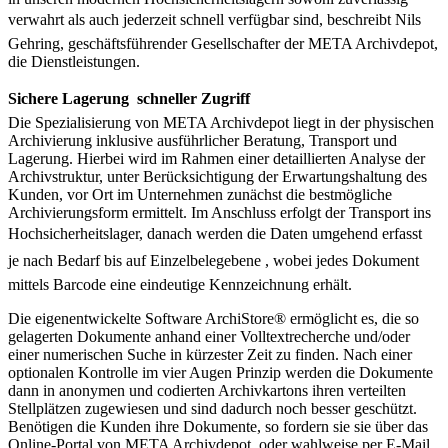
verwahrt als auch jederzeit schnell verfügbar sind, beschreibt Nils
Gehring, geschäftsführender Gesellschafter der META Archivdepot,
die Dienstleistungen.
Sichere Lagerung  schneller Zugriff
Die Spezialisierung von META Archivdepot liegt in der physischen
Archivierung inklusive ausführlicher Beratung, Transport und
Lagerung. Hierbei wird im Rahmen einer detaillierten Analyse der
Archivstruktur, unter Berücksichtigung der Erwartungshaltung des
Kunden, vor Ort im Unternehmen zunächst die bestmögliche
Archivierungsform ermittelt. Im Anschluss erfolgt der Transport ins
Hochsicherheitslager, danach werden die Daten umgehend erfasst 
je nach Bedarf bis auf Einzelbelegebene , wobei jedes Dokument
mittels Barcode eine eindeutige Kennzeichnung erhält.
Die eigenentwickelte Software ArchiStore® ermöglicht es, die so
gelagerten Dokumente anhand einer Volltextrecherche und/oder
einer numerischen Suche in kürzester Zeit zu finden. Nach einer
optionalen Kontrolle im vier Augen Prinzip werden die Dokumente
dann in anonymen und codierten Archivkartons ihren verteilten
Stellplätzen zugewiesen und sind dadurch noch besser geschützt.
Benötigen die Kunden ihre Dokumente, so fordern sie sie über das
Online-Portal von META Archivdepot, oder wahlweise per E-Mail