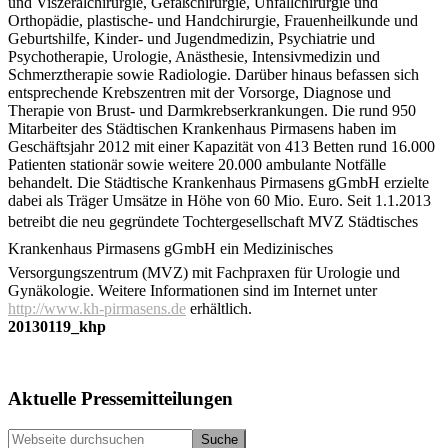
und Viszeralchirurgie, Gefäßchirurgie, Unfallchirurgie und
Orthopädie, plastische- und Handchirurgie, Frauenheilkunde und
Geburtshilfe, Kinder- und Jugendmedizin, Psychiatrie und
Psychotherapie, Urologie, Anästhesie, Intensivmedizin und
Schmerztherapie sowie Radiologie. Darüber hinaus befassen sich
entsprechende Krebszentren mit der Vorsorge, Diagnose und
Therapie von Brust- und Darmkrebserkrankungen. Die rund 950
Mitarbeiter des Städtischen Krankenhaus Pirmasens haben im
Geschäftsjahr 2012 mit einer Kapazität von 413 Betten rund 16.000
Patienten stationär sowie weitere 20.000 ambulante Notfälle
behandelt. Die Städtische Krankenhaus Pirmasens gGmbH erzielte
dabei als Träger Umsätze in Höhe von 60 Mio. Euro. Seit 1.1.2013
betreibt die neu gegründete Tochtergesellschaft MVZ Städtisches
Krankenhaus Pirmasens gGmbH ein Medizinisches
Versorgungszentrum (MVZ) mit Fachpraxen für Urologie und
Gynäkologie. Weitere Informationen sind im Internet unter
http://www.kh-pirmasens.de
erhältlich.
20130119_khp
Seitenspalte
Aktuelle Pressemitteilungen
Webseite