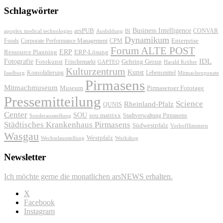
Schlagwörter
Business Intelligence
arsPUB
CONVAR
apoplex medical technologies
Ausbildung
BI
Dynamikum
Foods
Corporate Performance Management
Enterprise
CPM
Forum ALTE POST
ERP
ERP-Lösung
Ressource Planning
IDL
Fotografie
Fotokunst
Frischemarkt
Gehring Group
GAPTEQ
Harald Kröher
Kulturzentrum
Kunst
Konsolidierung
Lebensmittel
Isselburg
Mitmachexponate
Pirmasens
Mitmachmuseum
Museum
Pirmasenser Fototage
Pressemitteilung
Science
Rheinland-Pfalz
QUNIS
Center
SOU
sou.matrixx
Sonderausstellung
Stadtverwaltung Pirmasens
Städtisches Krankenhaus Pirmasens
Südwestpfalz
Vorhofflimmern
Wasgau
Westpfalz
Wechselausstellung
Workshop
Newsletter
Ich möchte gerne die monatlichen arsNEWS erhalten.
X
Facebook
Instagram