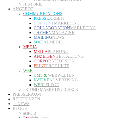
HISTORIE
ANGEBOT
COMMUNICATIONS
PRESSE
ARBEIT
CONTENT
MARKETING
COLLABORATION
MARKETING
THEMEN
MAGAZINE
MAILING
NEWS
SOCIAL
MEDIA
MEDIA
MEDIA
PLANUNG
ANZEIGEN
GESTALTUNG
CORPORATE
DESIGN
PRINT
PRODUKTE
WEB
CMS &
WEBWELTEN
NATIVE
ADVERTISING
WEB
PFLEGE
PR- UND MARKETING-CHECK
PRESSERAUM
REFERENZEN
arsNEWS
BLOGS
arsPUB
R
w
edebrunnen