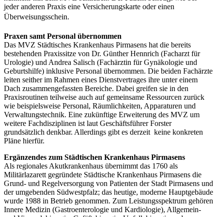
jeder anderen Praxis eine Versicherungskarte oder einen
Überweisungsschein.
Praxen samt Personal übernommen
Das MVZ Städtisches Krankenhaus Pirmasens hat die bereits
bestehenden Praxissitze von Dr. Günther Hennrich (Facharzt für
Urologie) und Andrea Salisch (Fachärztin für Gynäkologie und
Geburtshilfe) inklusive Personal übernommen. Die beiden Fachärzte
leiten seither im Rahmen eines Dienstvertrages ihre unter einem
Dach zusammengefassten Bereiche. Dabei greifen sie in den
Praxisroutinen teilweise auch auf gemeinsame Ressourcen zurück
wie beispielsweise Personal, Räumlichkeiten, Apparaturen und
Verwaltungstechnik. Eine zukünftige Erweiterung des MVZ um
weitere Fachdisziplinen ist laut Geschäftsführer Forster
grundsätzlich denkbar. Allerdings gibt es derzeit keine konkreten
Pläne hierfür.
Ergänzendes zum Städtischen Krankenhaus Pirmasens
Als regionales Akutkrankenhaus übernimmt das 1760 als
Militärlazarett gegründete Städtische Krankenhaus Pirmasens die
Grund- und Regelversorgung von Patienten der Stadt Pirmasens und
der umgebenden Südwestpfalz; das heutige, moderne Hauptgebäude
wurde 1988 in Betrieb genommen. Zum Leistungsspektrum gehören
Innere Medizin (Gastroenterologie und Kardiologie), Allgemein-