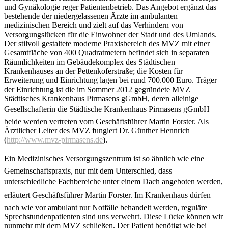
und Gynäkologie reger Patientenbetrieb. Das Angebot ergänzt das
bestehende der niedergelassenen Ärzte im ambulanten
medizinischen Bereich und zielt auf das Verhindern von
Versorgungslücken für die Einwohner der Stadt und des Umlands.
Der stilvoll gestaltete moderne Praxisbereich des MVZ mit einer
Gesamtfläche von 400 Quadratmetern befindet sich in separaten
Räumlichkeiten im Gebäudekomplex des Städtischen
Krankenhauses an der Pettenkoferstraße; die Kosten für
Erweiterung und Einrichtung lagen bei rund 700.000 Euro. Träger
der Einrichtung ist die im Sommer 2012 gegründete MVZ
Städtisches Krankenhaus Pirmasens gGmbH, deren alleinige
Gesellschafterin die Städtische Krankenhaus Pirmasens gGmbH 
beide werden vertreten vom Geschäftsführer Martin Forster. Als
Ärztlicher Leiter des MVZ fungiert Dr. Günther Hennrich
(
http://www.mvz-pirmasens.de
).
Ein Medizinisches Versorgungszentrum ist so ähnlich wie eine
Gemeinschaftspraxis, nur mit dem Unterschied, dass
unterschiedliche Fachbereiche unter einem Dach angeboten werden,
erläutert Geschäftsführer Martin Forster. Im Krankenhaus dürfen
nach wie vor ambulant nur Notfälle behandelt werden, reguläre
Sprechstundenpatienten sind uns verwehrt. Diese Lücke können wir
nunmehr mit dem MVZ schließen. Der Patient benötigt wie bei