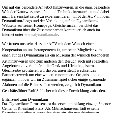
Um auf das besondere Angebot hinzuweisen, in die ganz besondere
Welt der Naturwissenschaften und Technik einzutauchen und dabei
nach Herzenslust selbst zu experimentieren, wirbt der ACV mit dem
Dynamikum-Logo und der Verlinkung auf die Dynamikum-
Webseite auf seiner Homepage. Gleichermaßen berichtet das
Dynamikum über die Zusammenarbeit kontinuierlich auch im
Internet unter
www.dynamikum.de
.
Wir freuen uns sehr, dass der ACV mit dem Wunsch einer
Kooperation an uns herangetreten ist, um seine Mitglieder zum
einen auf das Dynamikum als ein Museum der wirklich besonderen
Art hinzuweisen und zum anderen den Besuch auch mit speziellen
Angeboten zu verknüpfen, die Groß und Klein begeistern.
Gleichzeitig profitieren wir davon, unser stetig wachsendes
Partnernetzwerk um eine weitere renommierte Organisation zu
ergänzen, mit der wir im Zusammenspiel sicher einige spannende
Aktionen auf die Beine stellen werden, zeigt sich Dynamikum-
Geschäftsführer Rolf Schlicher mit dieser Entwicklung zufrieden.
Ergänzend zum Dynamikum
Das Dynamikum Pirmasens ist das erste und bislang einzige Science
Center in Rheinland-Pfalz. Als Mitmachmuseum lädt es seine
Besucher aus allen Altersstufen dazu ein, die verschiedensten