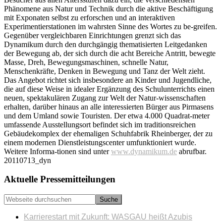
Phänomene aus Natur und Technik durch die aktive Beschäftigung
mit Exponaten selbst zu erforschen und an interaktiven
Experimentierstationen im wahrsten Sinne des Wortes zu be-greifen.
Gegenüber vergleichbaren Einrichtungen grenzt sich das
Dynamikum durch den durchgängig thematisierten Leitgedanken
der Bewegung ab, der sich durch die acht Bereiche Antritt, bewegte
Masse, Dreh, Bewegungsmaschinen, schnelle Natur,
Menschenkräfte, Denken in Bewegung und Tanz der Welt zieht.
Das Angebot richtet sich insbesondere an Kinder und Jugendliche,
die auf diese Weise in idealer Ergänzung des Schulunterrichts einen
neuen, spektakulären Zugang zur Welt der Natur-wissenschaften
erhalten, darüber hinaus an alle interessierten Bürger aus Pirmasens
und dem Umland sowie Touristen. Der etwa 4.000 Quadrat-meter
umfassende Ausstellungsort befindet sich im traditionsreichen
Gebäudekomplex der ehemaligen Schuhfabrik Rheinberger, der zu
einem modernen Dienstleistungscenter umfunktioniert wurde.
Weitere Informa-tionen sind unter
www.dynamikum.de
abrufbar.
20110713_dyn
Seitenspalte
Aktuelle Pressemitteilungen
Webseite
durchsuchen
Karrierestart mit Zukunft: WASGAU heißt Azubis