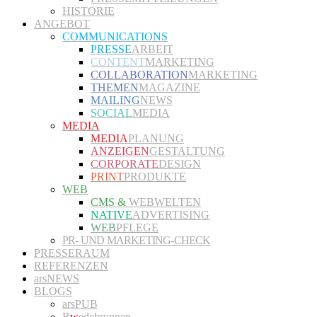
HISTORIE
ANGEBOT
COMMUNICATIONS
PRESSE
ARBEIT
CONTENT
MARKETING
COLLABORATION
MARKETING
THEMEN
MAGAZINE
MAILING
NEWS
SOCIAL
MEDIA
MEDIA
MEDIA
PLANUNG
ANZEIGEN
GESTALTUNG
CORPORATE
DESIGN
PRINT
PRODUKTE
WEB
CMS &
WEBWELTEN
NATIVE
ADVERTISING
WEB
PFLEGE
PR- UND MARKETING-CHECK
PRESSERAUM
REFERENZEN
arsNEWS
BLOGS
arsPUB
R
w
edebrunnen