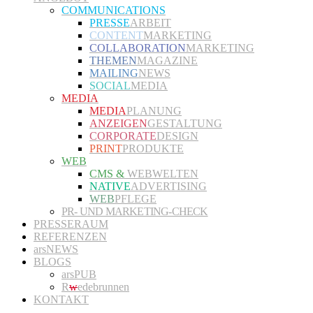
COMMUNICATIONS
PRESSE
ARBEIT
CONTENT
MARKETING
COLLABORATION
MARKETING
THEMEN
MAGAZINE
MAILING
NEWS
SOCIAL
MEDIA
MEDIA
MEDIA
PLANUNG
ANZEIGEN
GESTALTUNG
CORPORATE
DESIGN
PRINT
PRODUKTE
WEB
CMS &
WEBWELTEN
NATIVE
ADVERTISING
WEB
PFLEGE
PR- UND MARKETING-CHECK
PRESSERAUM
REFERENZEN
arsNEWS
BLOGS
arsPUB
R
w
edebrunnen
KONTAKT