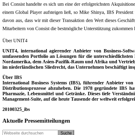
Bei Consist handelte es sich um eine der erfolgreichsten Akquisition
einem Global Player aufsteigen ließ, so Mike Shinya, IBS Presiden
davon aus, dass wir mit dieser Transaktion den Wert dieses Geschäft
Mitarbeitern von Consist die bestmögliche Unterstützung zukommen la
Über UNIT4
UNIT4, international agierender Anbieter von Business-Soft
umfassenden Portfolio an Lösungen für die unterschiedlichsten
Nordamerika, dem Asien-Pazifik-Raum und Afrika und Vertriebsa
im niederländischen Sliedrecht, das Unternehmen beschäftigt ins
Über IBS
International Business Systems (IBS), führender Anbieter von
Distribu­tionsprozesse abzuheben. Die 1978 gegründete IBS h
Pharmazie, Lebensmittel und Getränke. Dieses tiefe Verständn
Management-Suite, auf die heute Tausende der weltweit erfolgr
20100325_ibs
Seitenspalte
Aktuelle Pressemitteilungen
Webseite