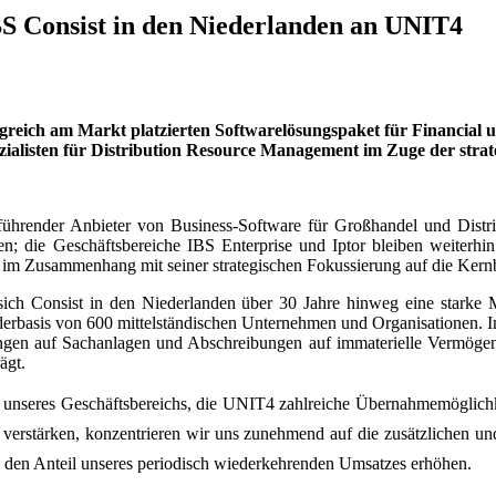
BS Consist in den Niederlanden an UNIT4
rfolgreich am Markt platzierten Softwarelösungspaket für Financ
ezialisten für Distribution Resource Management im Zuge der stra
 führender Anbieter von Business-Software für Großhandel und Dist
sten; die Geschäftsbereiche IBS Enterprise und Iptor bleiben weiterh
 im Zusammenhang mit seiner strategischen Fokussierung auf die Kernb
ich Consist in den Niederlanden über 30 Jahre hinweg eine starke
rbasis von 600 mittelständischen Unternehmen und Organisationen. Im
ngen auf Sachanlagen und Abschrei­bungen auf immaterielle Vermögen
ägt.
 unseres Geschäftsbereichs, die UNIT4 zahlreiche Übernahmemöglichke
 verstärken, konzentrieren wir uns zunehmend auf die zusätzlichen u
den Anteil unseres periodisch wiederkehrenden Umsatzes erhöhen.