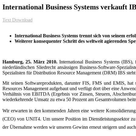
International Business Systems verkauft I
Text Download
International Business Systems trennt sich von seinem e
Weiterer konsequenter Schritt des weltweit agierenden Sp
Hamburg, 25. März 2010.
International Business Systems (IBS),
niederländischen Sliedrecht ansässigen Business-Software-Speziali
Spezialisten für Distribution Resource Management (DRM) IBS steht
Mit seinen Softwareprodukten, darunter FIS, FMS und EMIS, hat s
Resources Management aufgebaut und verfügt dort über eine Anwende
Verhältnis von EBITDA (Ergebnis vor Zinsen, Steuern, Abschreibu
wiederkehrende Umsatz zu etwa 50 Prozent am Gesamtvolumen beitr
Wir erwarten in den kommenden Jahren eine weitere Konsolidierung
(CEO) von UNIT4. Um unsere Position im Dienstleistungssektor zu
der Übernahme werden wir unseren Gewinn erneut steigern und auch 