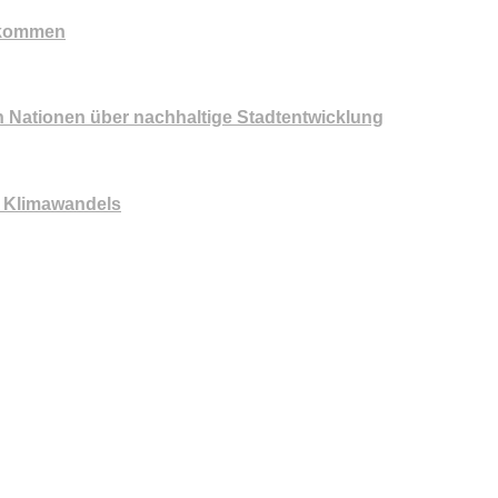
llkommen
n Nationen über nachhaltige Stadtentwicklung
 Klimawandels