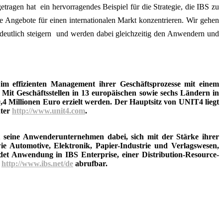
ragen hat  ein hervor­ragendes Beispiel für die Strategie, die IBS zu
e Angebote für einen internationalen Markt konzentrieren. Wir gehen
deutlich steigern  und werden dabei gleich­zeitig den Anwendern und
im effizienten Management ihrer Geschäftsprozesse mit einem
Mit Geschäftsstellen in 13 europäischen sowie sechs Ländern in
4 Millionen Euro erzielt werden. Der Hauptsitz von UNIT4 liegt
nter
http://www.unit4.com
.
zt seine Anwenderunternehmen dabei, sich mit der Stärke ihrer
e Automotive, Elektronik, Papier-Industrie und Verlagswesen,
det Anwendung in IBS Enterprise, einer Distribution-Resource-
r
http://www.ibs.net/de
abrufbar.