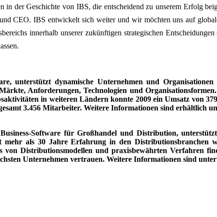
en in der Geschichte von IBS, die entscheidend zu unserem Erfolg beiget
t und CEO. IBS entwickelt sich weiter und wir möchten uns auf global
sbereichs innerhalb unserer zukünftigen strategischen Entscheidungen 
ssen.
ware, unterstützt dynamische Unternehmen und Organisationen 
 Märkte, Anforderungen, Technologien und Organisationsformen. 
ktivitäten in weiteren Ländern konnte 2009 ein Umsatz von 379,
gesamt 3.456 Mitarbeiter. Weitere Informationen sind erhältlich u
 Business-Software für Großhandel und Distribution, unterstüt
at mehr als 30 Jahre Erfahrung in den Distributionsbranchen wi
is von Distributionsmodellen und praxisbewähr­ten Verfahren fin
eichsten Unternehmen vertrauen. Weitere Informationen sind unte