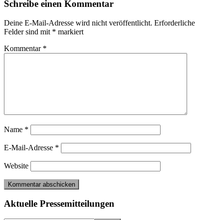
Leser-
Schreibe einen Kommentar
Interaktionen
Deine E-Mail-Adresse wird nicht veröffentlicht.
Erforderliche
Felder sind mit
*
markiert
Kommentar
*
Name
*
E-Mail-Adresse
*
Website
Seitenspalte
Aktuelle Pressemitteilungen