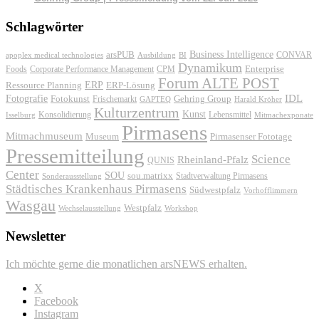
Schlagwörter
Business Intelligence
arsPUB
CONVAR
apoplex medical technologies
Ausbildung
BI
Dynamikum
Foods
Corporate Performance Management
Enterprise
CPM
Forum ALTE POST
ERP
ERP-Lösung
Ressource Planning
IDL
Fotografie
Fotokunst
Frischemarkt
Gehring Group
GAPTEQ
Harald Kröher
Kulturzentrum
Kunst
Konsolidierung
Lebensmittel
Isselburg
Mitmachexponate
Pirmasens
Mitmachmuseum
Museum
Pirmasenser Fototage
Pressemitteilung
Science
Rheinland-Pfalz
QUNIS
Center
SOU
sou.matrixx
Sonderausstellung
Stadtverwaltung Pirmasens
Städtisches Krankenhaus Pirmasens
Südwestpfalz
Vorhofflimmern
Wasgau
Westpfalz
Wechselausstellung
Workshop
Newsletter
Ich möchte gerne die monatlichen arsNEWS erhalten.
X
Facebook
Instagram