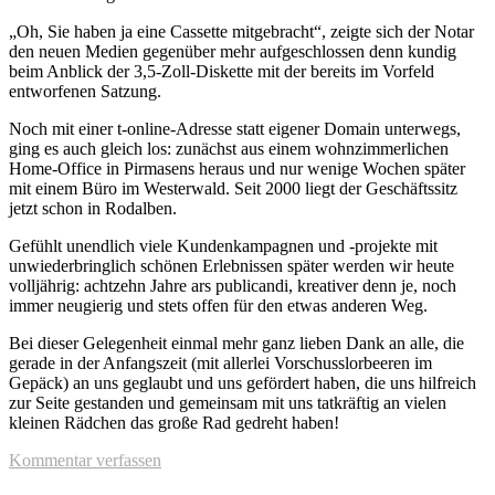
„Oh, Sie haben ja eine Cassette mitgebracht“, zeigte sich der Notar
den neuen Medien gegenüber mehr aufgeschlossen denn kundig
beim Anblick der 3,5-Zoll-Diskette mit der bereits im Vorfeld
entworfenen Satzung.
Noch mit einer t-online-Adresse statt eigener Domain unterwegs,
ging es auch gleich los: zunächst aus einem wohnzimmerlichen
Home-Office in Pirmasens heraus und nur wenige Wochen später
mit einem Büro im Westerwald. Seit 2000 liegt der Geschäftssitz
jetzt schon in Rodalben.
Gefühlt unendlich viele Kundenkampagnen und -projekte mit
unwiederbringlich schönen Erlebnissen später werden wir heute
volljährig: achtzehn Jahre ars publicandi, kreativer denn je, noch
immer neugierig und stets offen für den etwas anderen Weg.
Bei dieser Gelegenheit einmal mehr ganz lieben Dank an alle, die
gerade in der Anfangszeit (mit allerlei Vorschusslorbeeren im
Gepäck) an uns geglaubt und uns gefördert haben, die uns hilfreich
zur Seite gestanden und gemeinsam mit uns tatkräftig an vielen
kleinen Rädchen das große Rad gedreht haben!
Kommentar verfassen