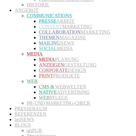
HISTORIE
ANGEBOT
COMMUNICATIONS
PRESSE
ARBEIT
CONTENT
MARKETING
COLLABORATION
MARKETING
THEMEN
MAGAZINE
MAILING
NEWS
SOCIAL
MEDIA
MEDIA
MEDIA
PLANUNG
ANZEIGEN
GESTALTUNG
CORPORATE
DESIGN
PRINT
PRODUKTE
WEB
CMS &
WEBWELTEN
NATIVE
ADVERTISING
WEB
PFLEGE
PR- UND MARKETING-CHECK
PRESSERAUM
REFERENZEN
arsNEWS
BLOGS
arsPUB
R
w
edebrunnen