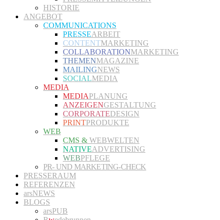
HISTORIE
ANGEBOT
COMMUNICATIONS
PRESSE
ARBEIT
CONTENT
MARKETING
COLLABORATION
MARKETING
THEMEN
MAGAZINE
MAILING
NEWS
SOCIAL
MEDIA
MEDIA
MEDIA
PLANUNG
ANZEIGEN
GESTALTUNG
CORPORATE
DESIGN
PRINT
PRODUKTE
WEB
CMS &
WEBWELTEN
NATIVE
ADVERTISING
WEB
PFLEGE
PR- UND MARKETING-CHECK
PRESSERAUM
REFERENZEN
arsNEWS
BLOGS
arsPUB
R
w
edebrunnen