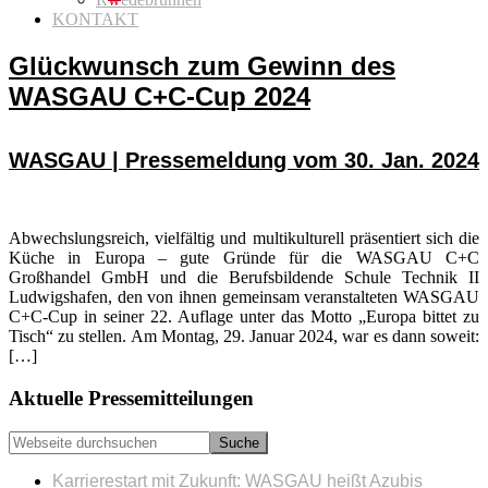
KONTAKT
Glückwunsch zum Gewinn des
WASGAU C+C-Cup 2024
WASGAU | Pressemeldung vom 30. Jan. 2024
Abwechslungsreich, vielfältig und multikulturell präsentiert sich die
Küche in Europa – gute Gründe für die WASGAU C+C
Großhandel GmbH und die Berufsbildende Schule Technik II
Ludwigshafen, den von ihnen gemeinsam veranstalteten WASGAU
C+C-Cup in seiner 22. Auflage unter das Motto „Europa bittet zu
Tisch“ zu stellen. Am Montag, 29. Januar 2024, war es dann soweit:
[…]
Seitenspalte
Aktuelle Pressemitteilungen
Webseite
durchsuchen
Karrierestart mit Zukunft: WASGAU heißt Azubis