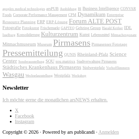
Business Intelligence
arsPUB
CONVAR
apoplex medical technologies
Ausbildung
BI
Dynamikum
Foods
Corporate Performance Management
Enterprise
CPM
Forum ALTE POST
ERP
ERP-Lösung
Ressource Planning
IDL
Fotografie
Fotokunst
Frischemarkt
Gehring Group
GAPTEQ
Harald Kröher
Kulturzentrum
Kunst
Konsolidierung
Lebensmittel
Isselburg
Mitmachexponate
Pirmasens
Mitmachmuseum
Museum
Pirmasenser Fototage
Pressemitteilung
Science
Rheinland-Pfalz
QUNIS
Center
SOU
sou.matrixx
Sonderausstellung
Stadtverwaltung Pirmasens
Städtisches Krankenhaus Pirmasens
Südwestpfalz
Vorhofflimmern
Wasgau
Westpfalz
Wechselausstellung
Workshop
Newsletter
Ich möchte gerne die monatlichen arsNEWS erhalten.
X
Facebook
Instagram
Copyright © 2026 · Powered by ars publicandi ·
Anmelden