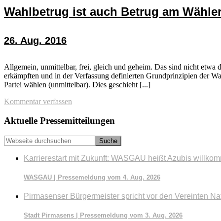
Wahlbetrug ist auch Betrug am Wähle
26. Aug. 2016
Allgemein, unmittelbar, frei, gleich und geheim. Das sind nicht etwa 
erkämpften und in der Verfassung definierten Grundprinzipien der Wa
Partei wählen (unmittelbar). Dies geschieht [...]
Kommentar verfassen
Seitenspalte
Aktuelle Pressemitteilungen
Webseite
durchsuchen
Karrierestart mit Zukunft: WASGAU heißt Azubis willko
WASGAU | Pressemeldung vom 4. Aug. 2026
Pirmasenser Bürgermeister spricht vor den Vereinten Na
Stadt Pirmasens | Pressemeldung vom 3. Aug. 2026