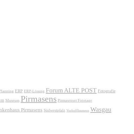
Forum ALTE POST
ERP
ERP-Lösung
Fotografie
 Planning
Pirmasens
um
Museum
Pirmasenser Fototage
Wasgau
ankenhaus Pirmasens
Südwestpfalz
Vorhofflimmern