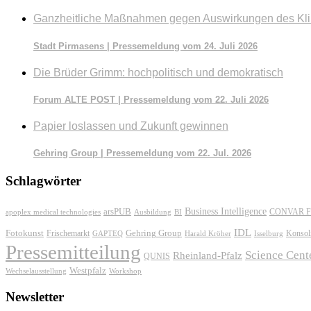
Ganzheitliche Maßnahmen gegen Auswirkungen des Kl
Stadt Pirmasens | Pressemeldung vom 24. Juli 2026
Die Brüder Grimm: hochpolitisch und demokratisch
Forum ALTE POST | Pressemeldung vom 22. Juli 2026
Papier loslassen und Zukunft gewinnen
Gehring Group | Pressemeldung vom 22. Jul. 2026
Schlagwörter
Business Intelligence
arsPUB
CONVAR F
apoplex medical technologies
Ausbildung
BI
IDL
Fotokunst
Frischemarkt
Gehring Group
Konsol
GAPTEQ
Harald Kröher
Isselburg
Pressemitteilung
Science Cent
Rheinland-Pfalz
QUNIS
Westpfalz
Wechselausstellung
Workshop
Newsletter