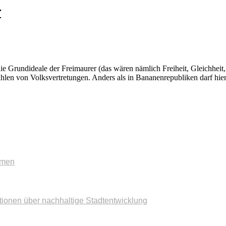
r
die Grundideale der Freimaurer (das wären nämlich Freiheit, Gleichheit,
hlen von Volksvertretungen. Anders als in Bananenrepubliken darf hier
mmen
tionen über nachhaltige Stadtentwicklung