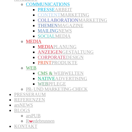
COMMUNICATIONS
PRESSE
ARBEIT
CONTENT
MARKETING
COLLABORATION
MARKETING
THEMEN
MAGAZINE
MAILING
NEWS
SOCIAL
MEDIA
MEDIA
MEDIA
PLANUNG
ANZEIGEN
GESTALTUNG
CORPORATE
DESIGN
PRINT
PRODUKTE
WEB
CMS &
WEBWELTEN
NATIVE
ADVERTISING
WEB
PFLEGE
PR- UND MARKETING-CHECK
PRESSERAUM
REFERENZEN
arsNEWS
BLOGS
arsPUB
R
w
edebrunnen
KONTAKT