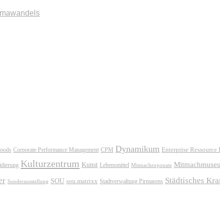
imawandels
Dynamikum
oods
Corporate Performance Management
Enterprise Ressource
CPM
Kulturzentrum
Mitmachmuse
Kunst
idierung
Lebensmittel
Mitmachexponate
er
Städtisches Kr
SOU
sou.matrixx
Sonderausstellung
Stadtverwaltung Pirmasens