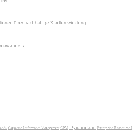
mmen
tionen über nachhaltige Stadtentwicklung
imawandels
Dynamikum
oods
Corporate Performance Management
Enterprise Ressource
CPM