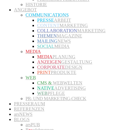
HISTORIE
ANGEBOT
COMMUNICATIONS
PRESSE
ARBEIT
CONTENT
MARKETING
COLLABORATION
MARKETING
THEMEN
MAGAZINE
MAILING
NEWS
SOCIAL
MEDIA
MEDIA
MEDIA
PLANUNG
ANZEIGEN
GESTALTUNG
CORPORATE
DESIGN
PRINT
PRODUKTE
WEB
CMS &
WEBWELTEN
NATIVE
ADVERTISING
WEB
PFLEGE
PR- UND MARKETING-CHECK
PRESSERAUM
REFERENZEN
arsNEWS
BLOGS
arsPUB
R
w
edebrunnen