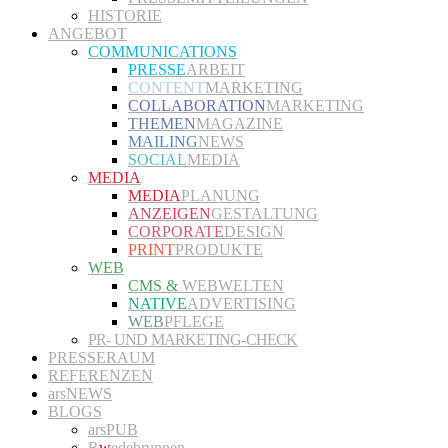
HISTORIE
ANGEBOT
COMMUNICATIONS
PRESSE
ARBEIT
CONTENT
MARKETING
COLLABORATION
MARKETING
THEMEN
MAGAZINE
MAILING
NEWS
SOCIAL
MEDIA
MEDIA
MEDIA
PLANUNG
ANZEIGEN
GESTALTUNG
CORPORATE
DESIGN
PRINT
PRODUKTE
WEB
CMS &
WEBWELTEN
NATIVE
ADVERTISING
WEB
PFLEGE
PR- UND MARKETING-CHECK
PRESSERAUM
REFERENZEN
arsNEWS
BLOGS
arsPUB
R
w
edebrunnen