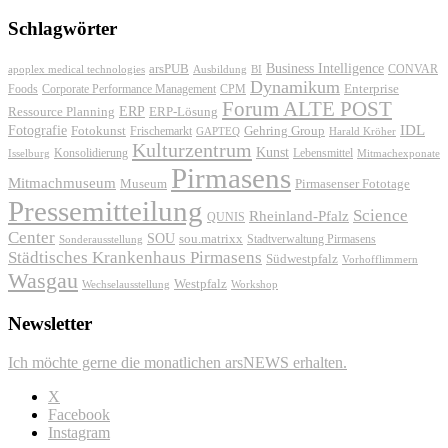
Schlagwörter
Business Intelligence
arsPUB
CONVAR
apoplex medical technologies
Ausbildung
BI
Dynamikum
Foods
Corporate Performance Management
Enterprise
CPM
Forum ALTE POST
ERP
ERP-Lösung
Ressource Planning
IDL
Fotografie
Fotokunst
Frischemarkt
Gehring Group
GAPTEQ
Harald Kröher
Kulturzentrum
Kunst
Konsolidierung
Lebensmittel
Isselburg
Mitmachexponate
Pirmasens
Mitmachmuseum
Museum
Pirmasenser Fototage
Pressemitteilung
Science
Rheinland-Pfalz
QUNIS
Center
SOU
sou.matrixx
Sonderausstellung
Stadtverwaltung Pirmasens
Städtisches Krankenhaus Pirmasens
Südwestpfalz
Vorhofflimmern
Wasgau
Westpfalz
Wechselausstellung
Workshop
Newsletter
Ich möchte gerne die monatlichen arsNEWS erhalten.
X
Facebook
Instagram