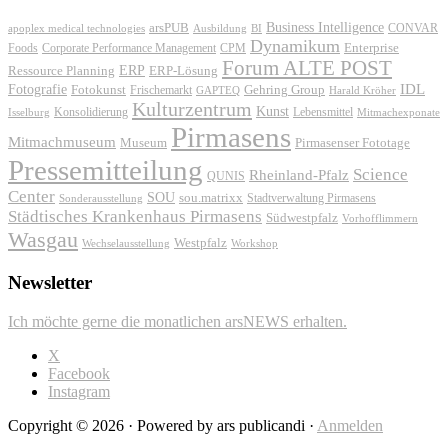
Business Intelligence
arsPUB
CONVAR
apoplex medical technologies
Ausbildung
BI
Dynamikum
Foods
Corporate Performance Management
Enterprise
CPM
Forum ALTE POST
ERP
ERP-Lösung
Ressource Planning
IDL
Fotografie
Fotokunst
Frischemarkt
Gehring Group
GAPTEQ
Harald Kröher
Kulturzentrum
Kunst
Konsolidierung
Lebensmittel
Isselburg
Mitmachexponate
Pirmasens
Mitmachmuseum
Museum
Pirmasenser Fototage
Pressemitteilung
Science
Rheinland-Pfalz
QUNIS
Center
SOU
sou.matrixx
Sonderausstellung
Stadtverwaltung Pirmasens
Städtisches Krankenhaus Pirmasens
Südwestpfalz
Vorhofflimmern
Wasgau
Westpfalz
Wechselausstellung
Workshop
Newsletter
Ich möchte gerne die monatlichen arsNEWS erhalten.
X
Facebook
Instagram
Copyright © 2026 · Powered by ars publicandi ·
Anmelden