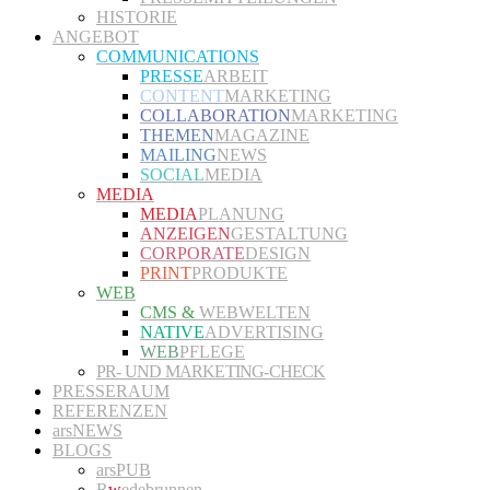
HISTORIE
ANGEBOT
COMMUNICATIONS
PRESSE
ARBEIT
CONTENT
MARKETING
COLLABORATION
MARKETING
THEMEN
MAGAZINE
MAILING
NEWS
SOCIAL
MEDIA
MEDIA
MEDIA
PLANUNG
ANZEIGEN
GESTALTUNG
CORPORATE
DESIGN
PRINT
PRODUKTE
WEB
CMS &
WEBWELTEN
NATIVE
ADVERTISING
WEB
PFLEGE
PR- UND MARKETING-CHECK
PRESSERAUM
REFERENZEN
arsNEWS
BLOGS
arsPUB
R
w
edebrunnen