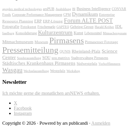
Business Intelligence
arsPUB
CONVAR
apoplex medical technologies
Ausbildung
BI
Dynamikum
Foods
Corporate Performance Management
Enterprise
CPM
Forum ALTE POST
ERP
ERP-Lösung
Ressource Planning
IDL
Fotografie
Fotokunst
Frischemarkt
Gehring Group
GAPTEQ
Harald Kröher
Kulturzentrum
Kunst
Konsolidierung
Lebensmittel
Isselburg
Mitmachexponate
Pirmasens
Mitmachmuseum
Museum
Pirmasenser Fototage
Pressemitteilung
Science
Rheinland-Pfalz
QUNIS
Center
SOU
sou.matrixx
Sonderausstellung
Stadtverwaltung Pirmasens
Städtisches Krankenhaus Pirmasens
Südwestpfalz
Vorhofflimmern
Wasgau
Westpfalz
Wechselausstellung
Workshop
Newsletter
Ich möchte gerne die monatlichen arsNEWS erhalten.
X
Facebook
Instagram
Copyright © 2026 · Powered by ars publicandi ·
Anmelden