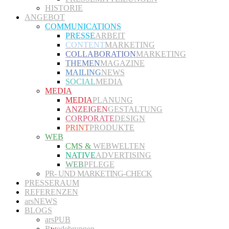
HISTORIE
ANGEBOT
COMMUNICATIONS
PRESSE
ARBEIT
CONTENT
MARKETING
COLLABORATION
MARKETING
THEMEN
MAGAZINE
MAILING
NEWS
SOCIAL
MEDIA
MEDIA
MEDIA
PLANUNG
ANZEIGEN
GESTALTUNG
CORPORATE
DESIGN
PRINT
PRODUKTE
WEB
CMS &
WEBWELTEN
NATIVE
ADVERTISING
WEB
PFLEGE
PR- UND MARKETING-CHECK
PRESSERAUM
REFERENZEN
arsNEWS
BLOGS
arsPUB
R
w
edebrunnen