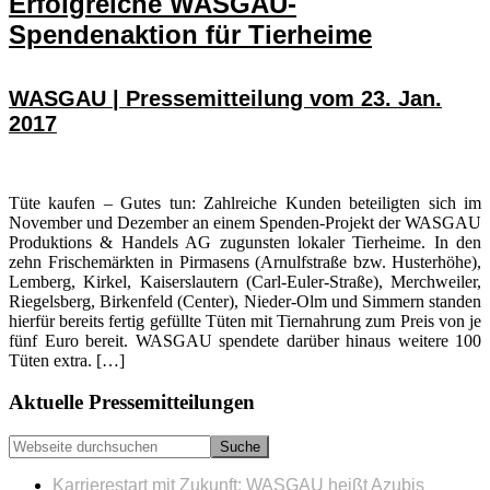
Erfolgreiche WASGAU-
Spendenaktion für Tierheime
WASGAU | Pressemitteilung vom 23. Jan.
2017
Tüte kaufen – Gutes tun: Zahlreiche Kunden beteiligten sich im
November und Dezember an einem Spenden-Projekt der WASGAU
Produktions & Handels AG zugunsten lokaler Tierheime. In den
zehn Frischemärkten in Pirmasens (Arnulfstraße bzw. Husterhöhe),
Lemberg, Kirkel, Kaiserslautern (Carl-Euler-Straße), Merchweiler,
Riegelsberg, Birkenfeld (Center), Nieder-Olm und Simmern standen
hierfür bereits fertig gefüllte Tüten mit Tiernahrung zum Preis von je
fünf Euro bereit. WASGAU spendete darüber hinaus weitere 100
Tüten extra. […]
Seitenspalte
Aktuelle Pressemitteilungen
Webseite
durchsuchen
Karrierestart mit Zukunft: WASGAU heißt Azubis