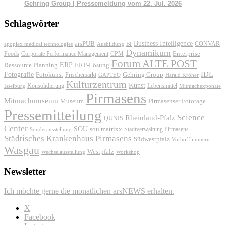
Gehring Group | Pressemeldung vom 22. Jul. 2026
Schlagwörter
Business Intelligence
arsPUB
CONVAR
apoplex medical technologies
Ausbildung
BI
Dynamikum
Foods
Corporate Performance Management
Enterprise
CPM
Forum ALTE POST
ERP
ERP-Lösung
Ressource Planning
IDL
Fotografie
Fotokunst
Frischemarkt
Gehring Group
GAPTEQ
Harald Kröher
Kulturzentrum
Kunst
Konsolidierung
Lebensmittel
Isselburg
Mitmachexponate
Pirmasens
Mitmachmuseum
Museum
Pirmasenser Fototage
Pressemitteilung
Science
Rheinland-Pfalz
QUNIS
Center
SOU
sou.matrixx
Sonderausstellung
Stadtverwaltung Pirmasens
Städtisches Krankenhaus Pirmasens
Südwestpfalz
Vorhofflimmern
Wasgau
Westpfalz
Wechselausstellung
Workshop
Newsletter
Ich möchte gerne die monatlichen arsNEWS erhalten.
X
Facebook