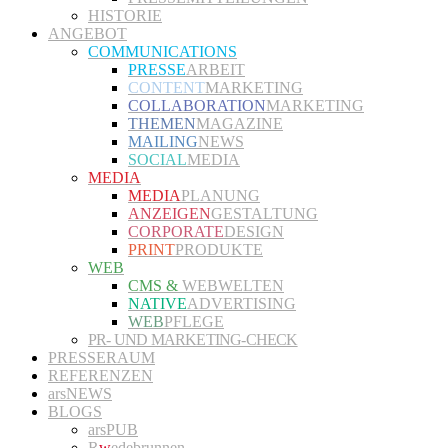
HISTORIE
ANGEBOT
COMMUNICATIONS
PRESSE
ARBEIT
CONTENT
MARKETING
COLLABORATION
MARKETING
THEMEN
MAGAZINE
MAILING
NEWS
SOCIAL
MEDIA
MEDIA
MEDIA
PLANUNG
ANZEIGEN
GESTALTUNG
CORPORATE
DESIGN
PRINT
PRODUKTE
WEB
CMS &
WEBWELTEN
NATIVE
ADVERTISING
WEB
PFLEGE
PR- UND MARKETING-CHECK
PRESSERAUM
REFERENZEN
arsNEWS
BLOGS
arsPUB
R
w
edebrunnen