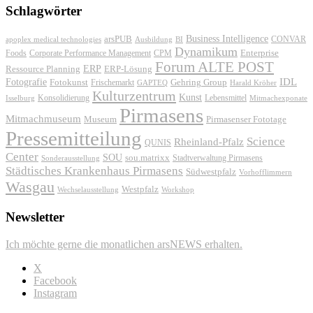
Schlagwörter
Business Intelligence
arsPUB
CONVAR
apoplex medical technologies
Ausbildung
BI
Dynamikum
Foods
Corporate Performance Management
Enterprise
CPM
Forum ALTE POST
ERP
ERP-Lösung
Ressource Planning
IDL
Fotografie
Fotokunst
Frischemarkt
Gehring Group
GAPTEQ
Harald Kröher
Kulturzentrum
Kunst
Konsolidierung
Lebensmittel
Isselburg
Mitmachexponate
Pirmasens
Mitmachmuseum
Museum
Pirmasenser Fototage
Pressemitteilung
Science
Rheinland-Pfalz
QUNIS
Center
SOU
sou.matrixx
Sonderausstellung
Stadtverwaltung Pirmasens
Städtisches Krankenhaus Pirmasens
Südwestpfalz
Vorhofflimmern
Wasgau
Westpfalz
Wechselausstellung
Workshop
Newsletter
Ich möchte gerne die monatlichen arsNEWS erhalten.
X
Facebook
Instagram