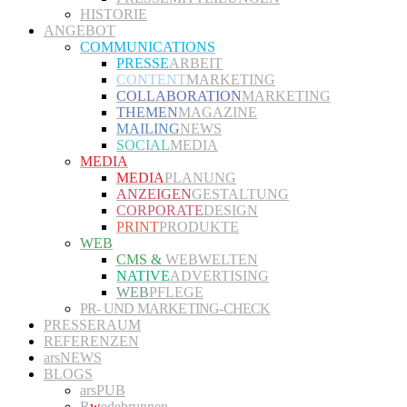
HISTORIE
ANGEBOT
COMMUNICATIONS
PRESSE
ARBEIT
CONTENT
MARKETING
COLLABORATION
MARKETING
THEMEN
MAGAZINE
MAILING
NEWS
SOCIAL
MEDIA
MEDIA
MEDIA
PLANUNG
ANZEIGEN
GESTALTUNG
CORPORATE
DESIGN
PRINT
PRODUKTE
WEB
CMS &
WEBWELTEN
NATIVE
ADVERTISING
WEB
PFLEGE
PR- UND MARKETING-CHECK
PRESSERAUM
REFERENZEN
arsNEWS
BLOGS
arsPUB
R
w
edebrunnen