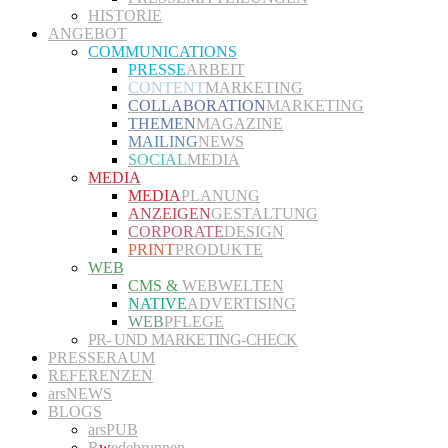
HISTORIE
ANGEBOT
COMMUNICATIONS
PRESSE
ARBEIT
CONTENT
MARKETING
COLLABORATION
MARKETING
THEMEN
MAGAZINE
MAILING
NEWS
SOCIAL
MEDIA
MEDIA
MEDIA
PLANUNG
ANZEIGEN
GESTALTUNG
CORPORATE
DESIGN
PRINT
PRODUKTE
WEB
CMS &
WEBWELTEN
NATIVE
ADVERTISING
WEB
PFLEGE
PR- UND MARKETING-CHECK
PRESSERAUM
REFERENZEN
arsNEWS
BLOGS
arsPUB
R
w
edebrunnen