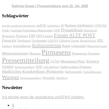
Gehring Group | Pressemeldung vom 22. Jul. 2026
Schlagwörter
Business Intelligence
arsPUB
CONVAR
apoplex medical technologies
Ausbildung
BI
Dynamikum
Foods
Corporate Performance Management
Enterprise
CPM
Forum ALTE POST
ERP
ERP-Lösung
Ressource Planning
IDL
Fotografie
Fotokunst
Frischemarkt
Gehring Group
GAPTEQ
Harald Kröher
Kulturzentrum
Kunst
Konsolidierung
Lebensmittel
Isselburg
Mitmachexponate
Pirmasens
Mitmachmuseum
Museum
Pirmasenser Fototage
Pressemitteilung
Science
Rheinland-Pfalz
QUNIS
Center
SOU
sou.matrixx
Sonderausstellung
Stadtverwaltung Pirmasens
Städtisches Krankenhaus Pirmasens
Südwestpfalz
Vorhofflimmern
Wasgau
Westpfalz
Wechselausstellung
Workshop
Newsletter
Ich möchte gerne die monatlichen arsNEWS erhalten.
X