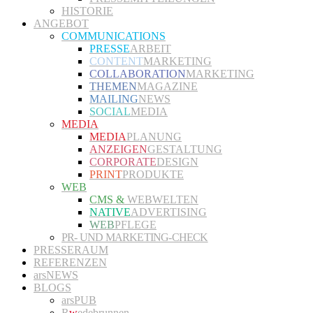
HISTORIE
ANGEBOT
COMMUNICATIONS
PRESSE
ARBEIT
CONTENT
MARKETING
COLLABORATION
MARKETING
THEMEN
MAGAZINE
MAILING
NEWS
SOCIAL
MEDIA
MEDIA
MEDIA
PLANUNG
ANZEIGEN
GESTALTUNG
CORPORATE
DESIGN
PRINT
PRODUKTE
WEB
CMS &
WEBWELTEN
NATIVE
ADVERTISING
WEB
PFLEGE
PR- UND MARKETING-CHECK
PRESSERAUM
REFERENZEN
arsNEWS
BLOGS
arsPUB
R
w
edebrunnen