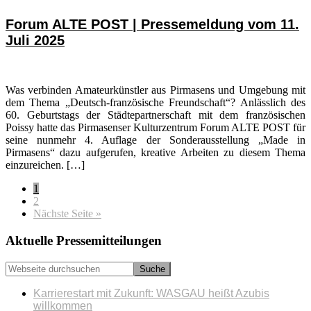
Forum ALTE POST | Pressemeldung vom 11.
Juli 2025
Was verbinden Amateurkünstler aus Pirmasens und Umgebung mit
dem Thema „Deutsch-französische Freundschaft“? Anlässlich des
60. Geburtstags der Städtepartnerschaft mit dem französischen
Poissy hatte das Pirmasenser Kulturzentrum Forum ALTE POST für
seine nunmehr 4. Auflage der Sonderausstellung „Made in
Pirmasens“ dazu aufgerufen, kreative Arbeiten zu diesem Thema
einzureichen. […]
Seite
1
Seite
2
aufrufen
Nächste Seite
»
Seitenspalte
Aktuelle Pressemitteilungen
Webseite
durchsuchen
Karrierestart mit Zukunft: WASGAU heißt Azubis
willkommen