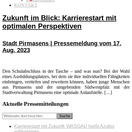
KONTAKT
Zukunft im Blick: Karrierestart mit
optimalen Perspektiven
Stadt Pirmasens | Pressemeldung vom 17.
Aug. 2023
Den Schulabschluss in der Tasche – und was nun? Bei der Wahl
eines Ausbildungsplatzes, bei dem sie ihre individuellen Fähigkeiten
einbringen, vertiefen und erweitern können, haben junge Menschen
aus Pirmasens und der umgebenden Südwestpfalz mit der
Stadtverwaltung Pirmasens eine optimale Anlaufstelle. […]
Seitenspalte
Aktuelle Pressemitteilungen
Webseite
durchsuchen
Karrierestart mit Zukunft: WASGAU heißt Azubis
willkommen