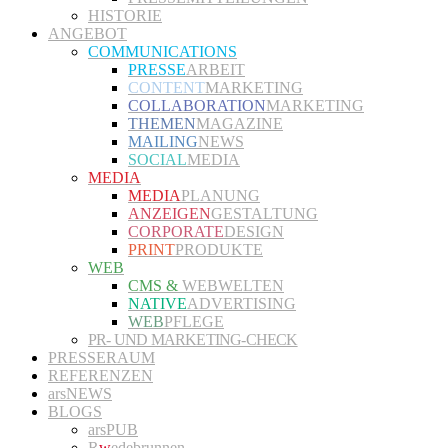
HISTORIE
ANGEBOT
COMMUNICATIONS
PRESSE
ARBEIT
CONTENT
MARKETING
COLLABORATION
MARKETING
THEMEN
MAGAZINE
MAILING
NEWS
SOCIAL
MEDIA
MEDIA
MEDIA
PLANUNG
ANZEIGEN
GESTALTUNG
CORPORATE
DESIGN
PRINT
PRODUKTE
WEB
CMS &
WEBWELTEN
NATIVE
ADVERTISING
WEB
PFLEGE
PR- UND MARKETING-CHECK
PRESSERAUM
REFERENZEN
arsNEWS
BLOGS
arsPUB
R
w
edebrunnen