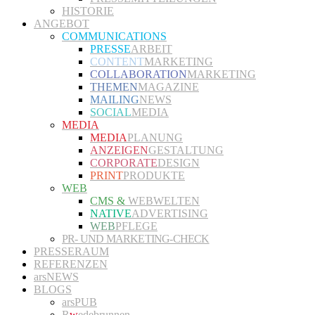
HISTORIE
ANGEBOT
COMMUNICATIONS
PRESSE
ARBEIT
CONTENT
MARKETING
COLLABORATION
MARKETING
THEMEN
MAGAZINE
MAILING
NEWS
SOCIAL
MEDIA
MEDIA
MEDIA
PLANUNG
ANZEIGEN
GESTALTUNG
CORPORATE
DESIGN
PRINT
PRODUKTE
WEB
CMS &
WEBWELTEN
NATIVE
ADVERTISING
WEB
PFLEGE
PR- UND MARKETING-CHECK
PRESSERAUM
REFERENZEN
arsNEWS
BLOGS
arsPUB
R
w
edebrunnen