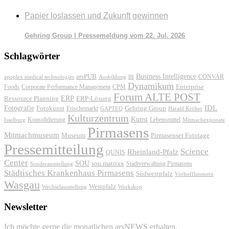
Papier loslassen und Zukunft gewinnen
Gehring Group | Pressemeldung vom 22. Jul. 2026
Schlagwörter
Business Intelligence
arsPUB
CONVAR
apoplex medical technologies
Ausbildung
BI
Dynamikum
Foods
Corporate Performance Management
Enterprise
CPM
Forum ALTE POST
ERP
ERP-Lösung
Ressource Planning
IDL
Fotografie
Fotokunst
Frischemarkt
Gehring Group
GAPTEQ
Harald Kröher
Kulturzentrum
Kunst
Konsolidierung
Lebensmittel
Isselburg
Mitmachexponate
Pirmasens
Mitmachmuseum
Museum
Pirmasenser Fototage
Pressemitteilung
Science
Rheinland-Pfalz
QUNIS
Center
SOU
sou.matrixx
Sonderausstellung
Stadtverwaltung Pirmasens
Städtisches Krankenhaus Pirmasens
Südwestpfalz
Vorhofflimmern
Wasgau
Westpfalz
Wechselausstellung
Workshop
Newsletter
Ich möchte gerne die monatlichen arsNEWS erhalten.