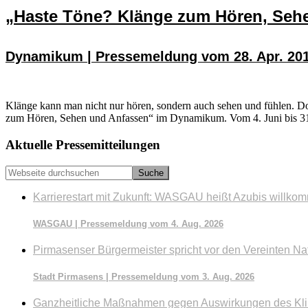
„Haste Töne? Klänge zum Hören, Seh
Dynamikum | Pressemeldung vom 28. Apr. 20
Klänge kann man nicht nur hören, sondern auch sehen und fühlen. D
zum Hören, Sehen und Anfassen“ im Dynamikum. Vom 4. Juni bis 31. 
Seitenspalte
Aktuelle Pressemitteilungen
Webseite
durchsuchen
Karrierestart mit Zukunft: WASGAU heißt Azubis willko
WASGAU | Pressemeldung vom 4. Aug. 2026
Pirmasenser Bürgermeister spricht vor den Vereinten Na
Stadt Pirmasens | Pressemeldung vom 3. Aug. 2026
Ganzheitliche Maßnahmen gegen Auswirkungen des Kl