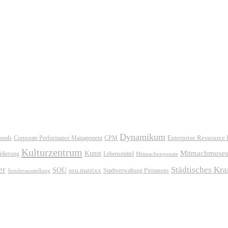
Dynamikum
oods
Corporate Performance Management
Enterprise Ressource
CPM
Kulturzentrum
Mitmachmuse
Kunst
idierung
Lebensmittel
Mitmachexponate
er
Städtisches Kr
SOU
sou.matrixx
Sonderausstellung
Stadtverwaltung Pirmasens