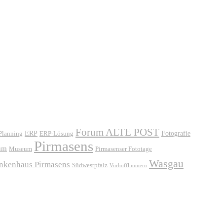
Forum ALTE POST
ERP
ERP-Lösung
Fotografie
 Planning
Pirmasens
um
Museum
Pirmasenser Fototage
Wasgau
ankenhaus Pirmasens
Südwestpfalz
Vorhofflimmern