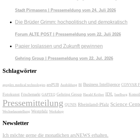
Stadt Pirmasens | Pressemeldung vom 24. Juli 2026
Die Brüder Grimm: hochpolitisch und demokratisch
Forum ALTE POST | Pressemeldung vom 22. Juli 2026
Papier loslassen und Zukunft gewinnen
Gehring Group | Pressemeldung vom 22. Jul. 2026
Schlagwörter
Business Intelligence
arsPUB
CONVAR F
apoplex medical technologies
Ausbildung
BI
IDL
Fotokunst
Frischemarkt
Gehring Group
Konsol
GAPTEQ
Harald Kröher
Isselburg
Pressemitteilung
Science Cent
Rheinland-Pfalz
QUNIS
Westpfalz
Wechselausstellung
Workshop
Newsletter
Ich möchte gerne die monatlichen arsNEWS erhalten.