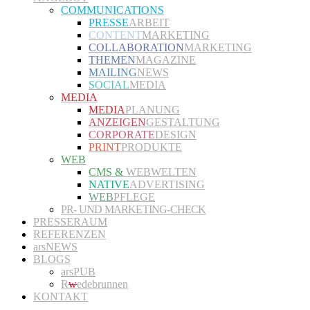
COMMUNICATIONS
PRESSE
ARBEIT
CONTENT
MARKETING
COLLABORATION
MARKETING
THEMEN
MAGAZINE
MAILING
NEWS
SOCIAL
MEDIA
MEDIA
MEDIA
PLANUNG
ANZEIGEN
GESTALTUNG
CORPORATE
DESIGN
PRINT
PRODUKTE
WEB
CMS &
WEBWELTEN
NATIVE
ADVERTISING
WEB
PFLEGE
PR- UND MARKETING-CHECK
PRESSERAUM
REFERENZEN
arsNEWS
BLOGS
arsPUB
R
w
edebrunnen
KONTAKT