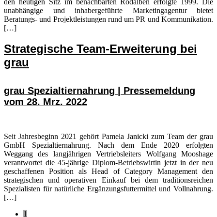
den heutigen Sitz im benachbarten Rodalben erfolgte 1999. Die
unabhängige und inhabergeführte Marketingagentur bietet
Beratungs- und Projektleistungen rund um PR und Kommunikation.
[…]
Strategische Team-Erweiterung bei
grau
grau Spezialtiernahrung | Pressemeldung
vom 28. Mrz. 2022
Seit Jahresbeginn 2021 gehört Pamela Janicki zum Team der grau
GmbH Spezialtiernahrung. Nach dem Ende 2020 erfolgten
Weggang des langjährigen Vertriebsleiters Wolfgang Mooshage
verantwortet die 45-jährige Diplom-Betriebswirtin jetzt in der neu
geschaffenen Position als Head of Category Management den
strategischen und operativen Einkauf bei dem traditionsreichen
Spezialisten für natürliche Ergänzungsfuttermittel und Vollnahrung.
[…]
Seite
1