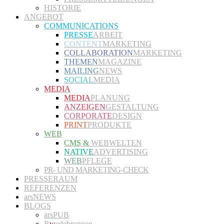
HISTORIE
ANGEBOT
COMMUNICATIONS
PRESSE
ARBEIT
CONTENT
MARKETING
COLLABORATION
MARKETING
THEMEN
MAGAZINE
MAILING
NEWS
SOCIAL
MEDIA
MEDIA
MEDIA
PLANUNG
ANZEIGEN
GESTALTUNG
CORPORATE
DESIGN
PRINT
PRODUKTE
WEB
CMS &
WEBWELTEN
NATIVE
ADVERTISING
WEB
PFLEGE
PR- UND MARKETING-CHECK
PRESSERAUM
REFERENZEN
arsNEWS
BLOGS
arsPUB
R
w
edebrunnen