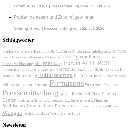
Forum ALTE POST | Pressemeldung vom 22. Juli 2026
Papier loslassen und Zukunft gewinnen
Gehring Group | Pressemeldung vom 22. Jul. 2026
Schlagwörter
Business Intelligence
arsPUB
CONVAR
apoplex medical technologies
Ausbildung
BI
Dynamikum
Foods
Corporate Performance Management
Enterprise
CPM
Forum ALTE POST
ERP
ERP-Lösung
Ressource Planning
IDL
Fotografie
Fotokunst
Frischemarkt
Gehring Group
GAPTEQ
Harald Kröher
Kulturzentrum
Kunst
Konsolidierung
Lebensmittel
Isselburg
Mitmachexponate
Pirmasens
Mitmachmuseum
Museum
Pirmasenser Fototage
Pressemitteilung
Science
Rheinland-Pfalz
QUNIS
Center
SOU
sou.matrixx
Sonderausstellung
Stadtverwaltung Pirmasens
Städtisches Krankenhaus Pirmasens
Südwestpfalz
Vorhofflimmern
Wasgau
Westpfalz
Wechselausstellung
Workshop
Newsletter