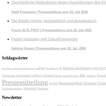
Ganzheitliche Maßnahmen gegen Auswirkungen des Kl
Stadt Pirmasens | Pressemeldung vom 24. Juli 2026
Die Brüder Grimm: hochpolitisch und demokratisch
Forum ALTE POST | Pressemeldung vom 22. Juli 2026
Papier loslassen und Zukunft gewinnen
Gehring Group | Pressemeldung vom 22. Jul. 2026
Schlagwörter
Business Intelligence
arsPUB
CONVAR F
apoplex medical technologies
Ausbildung
BI
IDL
Fotokunst
Frischemarkt
Gehring Group
Konsol
GAPTEQ
Harald Kröher
Isselburg
Pressemitteilung
Science Cent
Rheinland-Pfalz
QUNIS
Westpfalz
Wechselausstellung
Workshop
Newsletter