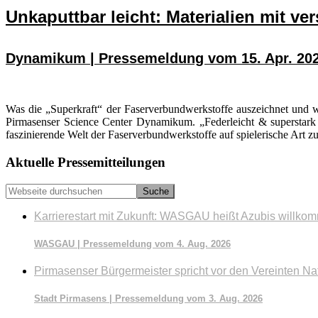
Unkaputtbar leicht: Materialien mit ve
Dynamikum | Pressemeldung vom 15. Apr. 20
Was die „Superkraft“ der Faserverbundwerkstoffe auszeichnet und w
Pirmasenser Science Center Dynamikum. „Federleicht & superstark 
faszinierende Welt der Faserverbundwerkstoffe auf spielerische Art z
Seitenspalte
Aktuelle Pressemitteilungen
Webseite
durchsuchen
Karrierestart mit Zukunft: WASGAU heißt Azubis willko
WASGAU | Pressemeldung vom 4. Aug. 2026
Pirmasenser Bürgermeister spricht vor den Vereinten Na
Stadt Pirmasens | Pressemeldung vom 3. Aug. 2026