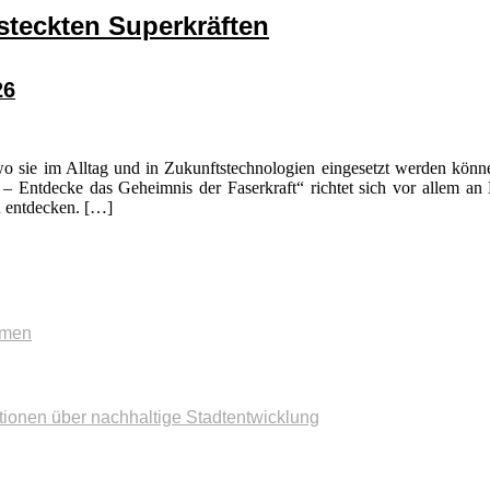
rsteckten Superkräften
26
o sie im Alltag und in Zukunftstechnologien eingesetzt werden könn
– Entdecke das Geheimnis der Faserkraft“ richtet sich vor allem an 
u entdecken. […]
mmen
tionen über nachhaltige Stadtentwicklung