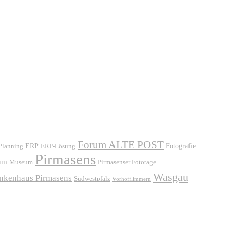
Forum ALTE POST
ERP
ERP-Lösung
Fotografie
 Planning
Pirmasens
um
Museum
Pirmasenser Fototage
Wasgau
ankenhaus Pirmasens
Südwestpfalz
Vorhofflimmern