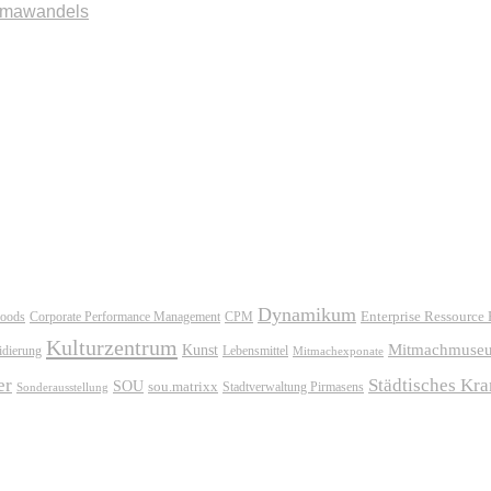
imawandels
Dynamikum
oods
Corporate Performance Management
Enterprise Ressource
CPM
Kulturzentrum
Mitmachmuse
Kunst
idierung
Lebensmittel
Mitmachexponate
er
Städtisches Kr
SOU
sou.matrixx
Sonderausstellung
Stadtverwaltung Pirmasens