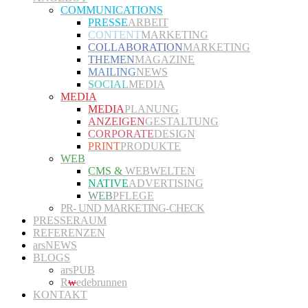
COMMUNICATIONS
PRESSE
ARBEIT
CONTENT
MARKETING
COLLABORATION
MARKETING
THEMEN
MAGAZINE
MAILING
NEWS
SOCIAL
MEDIA
MEDIA
MEDIA
PLANUNG
ANZEIGEN
GESTALTUNG
CORPORATE
DESIGN
PRINT
PRODUKTE
WEB
CMS &
WEBWELTEN
NATIVE
ADVERTISING
WEB
PFLEGE
PR- UND MARKETING-CHECK
PRESSERAUM
REFERENZEN
arsNEWS
BLOGS
arsPUB
R
w
edebrunnen
KONTAKT