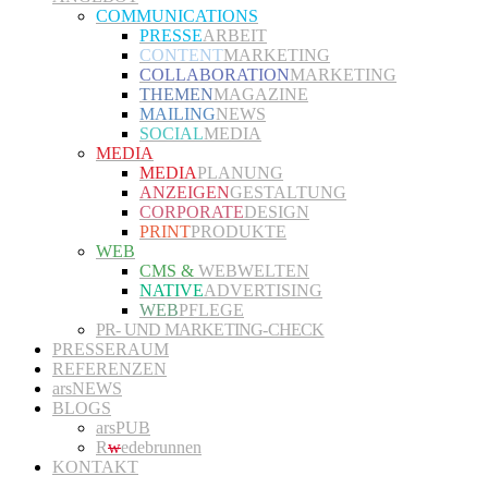
COMMUNICATIONS
PRESSE
ARBEIT
CONTENT
MARKETING
COLLABORATION
MARKETING
THEMEN
MAGAZINE
MAILING
NEWS
SOCIAL
MEDIA
MEDIA
MEDIA
PLANUNG
ANZEIGEN
GESTALTUNG
CORPORATE
DESIGN
PRINT
PRODUKTE
WEB
CMS &
WEBWELTEN
NATIVE
ADVERTISING
WEB
PFLEGE
PR- UND MARKETING-CHECK
PRESSERAUM
REFERENZEN
arsNEWS
BLOGS
arsPUB
R
w
edebrunnen
KONTAKT