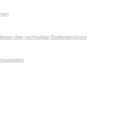
mmen
tionen über nachhaltige Stadtentwicklung
imawandels