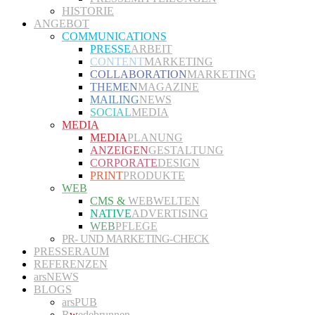
HISTORIE
ANGEBOT
COMMUNICATIONS
PRESSE
ARBEIT
CONTENT
MARKETING
COLLABORATION
MARKETING
THEMEN
MAGAZINE
MAILING
NEWS
SOCIAL
MEDIA
MEDIA
MEDIA
PLANUNG
ANZEIGEN
GESTALTUNG
CORPORATE
DESIGN
PRINT
PRODUKTE
WEB
CMS &
WEBWELTEN
NATIVE
ADVERTISING
WEB
PFLEGE
PR- UND MARKETING-CHECK
PRESSERAUM
REFERENZEN
arsNEWS
BLOGS
arsPUB
R
w
edebrunnen