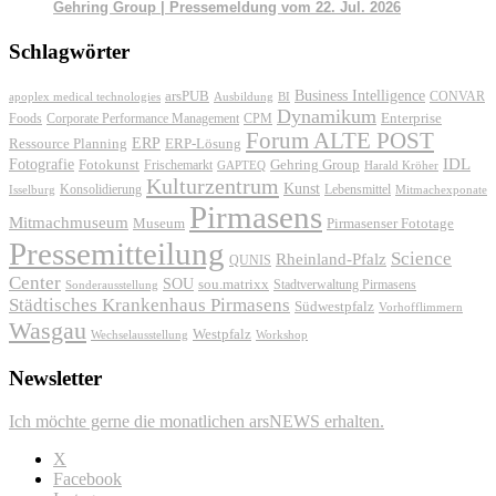
Gehring Group | Pressemeldung vom 22. Jul. 2026
Schlagwörter
Business Intelligence
arsPUB
CONVAR
apoplex medical technologies
Ausbildung
BI
Dynamikum
Foods
Corporate Performance Management
Enterprise
CPM
Forum ALTE POST
ERP
ERP-Lösung
Ressource Planning
IDL
Fotografie
Fotokunst
Frischemarkt
Gehring Group
GAPTEQ
Harald Kröher
Kulturzentrum
Kunst
Konsolidierung
Lebensmittel
Isselburg
Mitmachexponate
Pirmasens
Mitmachmuseum
Museum
Pirmasenser Fototage
Pressemitteilung
Science
Rheinland-Pfalz
QUNIS
Center
SOU
sou.matrixx
Sonderausstellung
Stadtverwaltung Pirmasens
Städtisches Krankenhaus Pirmasens
Südwestpfalz
Vorhofflimmern
Wasgau
Westpfalz
Wechselausstellung
Workshop
Newsletter
Ich möchte gerne die monatlichen arsNEWS erhalten.
X
Facebook