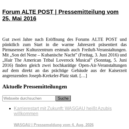
Forum ALTE POST | Pressemitteilung vom
25. Mai 2016
Gut zwei Jahre nach Eröffnung des Forums ALTE POST und
pünktlich zum Start in die warme Jahreszeit präsentiert das
Pirmasenser Kulturzentrum erstmals auch Freiluft-Veranstaltungen.
Mit „Son del Nene – Kubanische Nacht” (Freitag, 3. Juni 2016) und
„Hair The American Tribal Loverock Musical” (Sonntag, 5. Juni
2016) finden gleich zwei hochkarätige Open-Air-Veranstaltungen
auf dem direkt an das prächtige Gebäude aus der Kaiserzeit
angrenzenden Joseph-Krekeler-Platz statt. […]
Seitenspalte
Aktuelle Pressemitteilungen
Webseite
durchsuchen
Karrierestart mit Zukunft: WASGAU heißt Azubis
willkommen
WASGAU | Pressemeldung vom 4. Aug. 2026