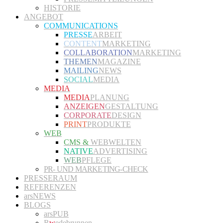
HISTORIE
ANGEBOT
COMMUNICATIONS
PRESSE
ARBEIT
CONTENT
MARKETING
COLLABORATION
MARKETING
THEMEN
MAGAZINE
MAILING
NEWS
SOCIAL
MEDIA
MEDIA
MEDIA
PLANUNG
ANZEIGEN
GESTALTUNG
CORPORATE
DESIGN
PRINT
PRODUKTE
WEB
CMS &
WEBWELTEN
NATIVE
ADVERTISING
WEB
PFLEGE
PR- UND MARKETING-CHECK
PRESSERAUM
REFERENZEN
arsNEWS
BLOGS
arsPUB
R
w
edebrunnen