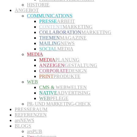
HISTORIE
ANGEBOT
COMMUNICATIONS
PRESSE
ARBEIT
CONTENT
MARKETING
COLLABORATION
MARKETING
THEMEN
MAGAZINE
MAILING
NEWS
SOCIAL
MEDIA
MEDIA
MEDIA
PLANUNG
ANZEIGEN
GESTALTUNG
CORPORATE
DESIGN
PRINT
PRODUKTE
WEB
CMS &
WEBWELTEN
NATIVE
ADVERTISING
WEB
PFLEGE
PR- UND MARKETING-CHECK
PRESSERAUM
REFERENZEN
arsNEWS
BLOGS
arsPUB
R
w
edebrunnen