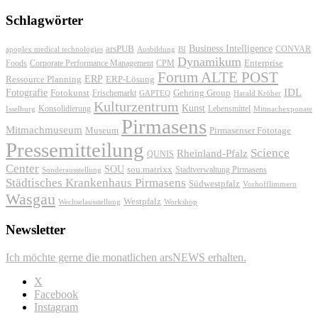
Schlagwörter
Business Intelligence
arsPUB
CONVAR
apoplex medical technologies
Ausbildung
BI
Dynamikum
Foods
Corporate Performance Management
Enterprise
CPM
Forum ALTE POST
ERP
ERP-Lösung
Ressource Planning
IDL
Fotografie
Fotokunst
Frischemarkt
Gehring Group
GAPTEQ
Harald Kröher
Kulturzentrum
Kunst
Konsolidierung
Lebensmittel
Isselburg
Mitmachexponate
Pirmasens
Mitmachmuseum
Museum
Pirmasenser Fototage
Pressemitteilung
Science
Rheinland-Pfalz
QUNIS
Center
SOU
sou.matrixx
Sonderausstellung
Stadtverwaltung Pirmasens
Städtisches Krankenhaus Pirmasens
Südwestpfalz
Vorhofflimmern
Wasgau
Westpfalz
Wechselausstellung
Workshop
Newsletter
Ich möchte gerne die monatlichen arsNEWS erhalten.
X
Facebook
Instagram