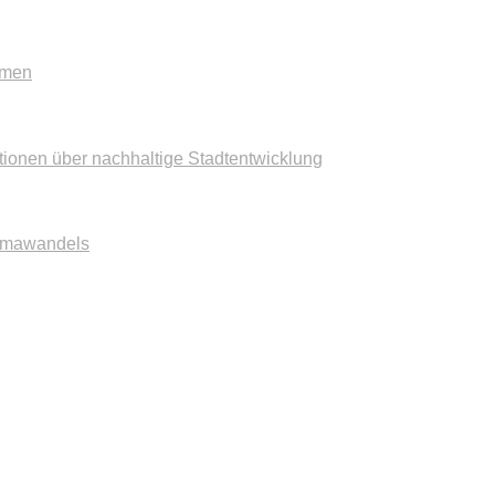
mmen
tionen über nachhaltige Stadtentwicklung
imawandels