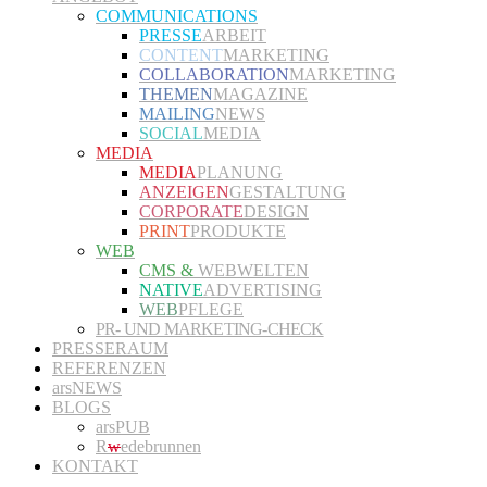
COMMUNICATIONS
PRESSE
ARBEIT
CONTENT
MARKETING
COLLABORATION
MARKETING
THEMEN
MAGAZINE
MAILING
NEWS
SOCIAL
MEDIA
MEDIA
MEDIA
PLANUNG
ANZEIGEN
GESTALTUNG
CORPORATE
DESIGN
PRINT
PRODUKTE
WEB
CMS &
WEBWELTEN
NATIVE
ADVERTISING
WEB
PFLEGE
PR- UND MARKETING-CHECK
PRESSERAUM
REFERENZEN
arsNEWS
BLOGS
arsPUB
R
w
edebrunnen
KONTAKT