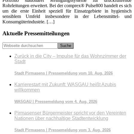
Portfolio stationärer Reinigungssysteme für druckführende
Rohrleitungen erweitert. Bei der comprex® Pulse800 handelt es sich
um die erste Einheit speziell für Einsatzgebiete in hygienisch
sensiblem Umfeld insbesondere in der Lebensmittel- und
Konsumgüterindustrie. […]
Seitenspalte
Aktuelle Pressemitteilungen
Webseite
durchsuchen
Zurück in die City – Impulse für das Wohnzimmer der
Stadt
Stadt Pirmasens | Pressemeldung vom 10. Aug. 2026
Karrierestart mit Zukunft: WASGAU heißt Azubis
willkommen
WASGAU | Pressemeldung vom 4. Aug. 2026
Pirmasenser Bürgermeister spricht vor den Vereinten
Nationen über nachhaltige Stadtentwicklung
Stadt Pirmasens | Pressemeldung vom 3. Aug. 2026