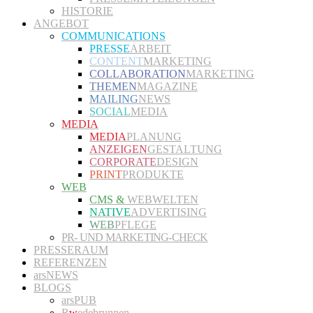
HISTORIE
ANGEBOT
COMMUNICATIONS
PRESSE
ARBEIT
CONTENT
MARKETING
COLLABORATION
MARKETING
THEMEN
MAGAZINE
MAILING
NEWS
SOCIAL
MEDIA
MEDIA
MEDIA
PLANUNG
ANZEIGEN
GESTALTUNG
CORPORATE
DESIGN
PRINT
PRODUKTE
WEB
CMS &
WEBWELTEN
NATIVE
ADVERTISING
WEB
PFLEGE
PR- UND MARKETING-CHECK
PRESSERAUM
REFERENZEN
arsNEWS
BLOGS
arsPUB
R
w
edebrunnen