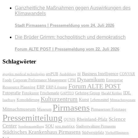
Ganzheitliche Maßnahmen gegen Auswirkungen des
Klimawandels
Stadt Pirmasens | Pressemeldung vom 24. Juli 2026
Die Brüder Grimm: hochpolitisch und demokratisch
Forum ALTE POST | Pressemeldung vom 22. Juli 2026
Schlagwörter
Business Intelligence
arsPUB
CONVAR
apoplex medical technologies
Ausbildung
BI
Dynamikum
Foods
Corporate Performance Management
Enterprise
CPM
Forum ALTE POST
ERP
ERP-Lösung
Ressource Planning
IDL
Fotografie
Fotokunst
Frischemarkt
Gehring Group
GAPTEQ
Harald Kröher
Kulturzentrum
Kunst
Konsolidierung
Lebensmittel
Isselburg
Mitmachexponate
Pirmasens
Mitmachmuseum
Museum
Pirmasenser Fototage
Pressemitteilung
Science
Rheinland-Pfalz
QUNIS
Center
SOU
sou.matrixx
Sonderausstellung
Stadtverwaltung Pirmasens
Städtisches Krankenhaus Pirmasens
Südwestpfalz
Vorhofflimmern