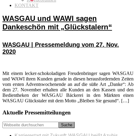
KONTAKT
WASGAU und WAWI sagen
Dankeschön mit „Glückstalern“
WASGAU | Pressemeldung vom 27. Nov.
2020
Mit einem lecker-schokoladigen Freudenbringer sagen WASGAU
und WAWI ihren Kunden gerade in diesen herausfordernden Zeiten
vom ersten Adventswochenende an auf die süße Art „Danke“: Ab
dem 27. November erhalten alle Kunden an den Kassen und den
Bedientheken der WASGAU Bäckerei in den Märkten einen
WASGAU Glückstaler mit dem Motto „Bleiben Sie gesund“. […]
Seitenspalte
Aktuelle Pressemitteilungen
Webseite
durchsuchen
Karrierestart mit Zukunft: WASGAU heißt Azubis