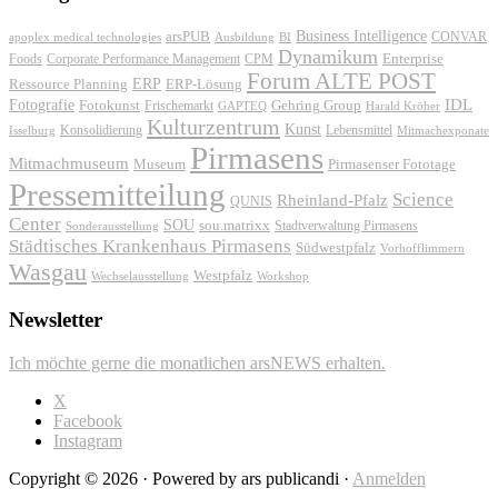
Business Intelligence
arsPUB
CONVAR
apoplex medical technologies
Ausbildung
BI
Dynamikum
Foods
Corporate Performance Management
Enterprise
CPM
Forum ALTE POST
ERP
ERP-Lösung
Ressource Planning
IDL
Fotografie
Fotokunst
Frischemarkt
Gehring Group
GAPTEQ
Harald Kröher
Kulturzentrum
Kunst
Konsolidierung
Lebensmittel
Isselburg
Mitmachexponate
Pirmasens
Mitmachmuseum
Museum
Pirmasenser Fototage
Pressemitteilung
Science
Rheinland-Pfalz
QUNIS
Center
SOU
sou.matrixx
Sonderausstellung
Stadtverwaltung Pirmasens
Städtisches Krankenhaus Pirmasens
Südwestpfalz
Vorhofflimmern
Wasgau
Westpfalz
Wechselausstellung
Workshop
Newsletter
Ich möchte gerne die monatlichen arsNEWS erhalten.
X
Facebook
Instagram
Copyright © 2026 · Powered by ars publicandi ·
Anmelden