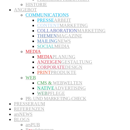
HISTORIE
ANGEBOT
COMMUNICATIONS
PRESSE
ARBEIT
CONTENT
MARKETING
COLLABORATION
MARKETING
THEMEN
MAGAZINE
MAILING
NEWS
SOCIAL
MEDIA
MEDIA
MEDIA
PLANUNG
ANZEIGEN
GESTALTUNG
CORPORATE
DESIGN
PRINT
PRODUKTE
WEB
CMS &
WEBWELTEN
NATIVE
ADVERTISING
WEB
PFLEGE
PR- UND MARKETING-CHECK
PRESSERAUM
REFERENZEN
arsNEWS
BLOGS
arsPUB
R
w
edebrunnen